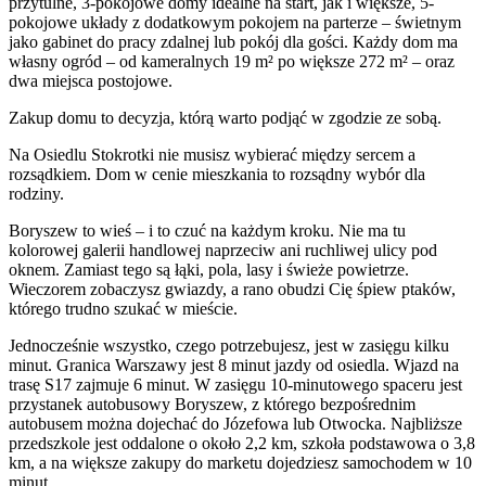
przytulne, 3-pokojowe domy idealne na start, jak i większe, 5-
pokojowe układy z dodatkowym pokojem na parterze – świetnym
jako gabinet do pracy zdalnej lub pokój dla gości. Każdy dom ma
własny ogród – od kameralnych 19 m² po większe 272 m² – oraz
dwa miejsca postojowe.
Zakup domu to decyzja, którą warto podjąć w zgodzie ze sobą.
Na Osiedlu Stokrotki nie musisz wybierać między sercem a
rozsądkiem. Dom w cenie mieszkania to rozsądny wybór dla
rodziny.
Boryszew to wieś – i to czuć na każdym kroku. Nie ma tu
kolorowej galerii handlowej naprzeciw ani ruchliwej ulicy pod
oknem. Zamiast tego są łąki, pola, lasy i świeże powietrze.
Wieczorem zobaczysz gwiazdy, a rano obudzi Cię śpiew ptaków,
którego trudno szukać w mieście.
Jednocześnie wszystko, czego potrzebujesz, jest w zasięgu kilku
minut. Granica Warszawy jest 8 minut jazdy od osiedla. Wjazd na
trasę S17 zajmuje 6 minut. W zasięgu 10-minutowego spaceru jest
przystanek autobusowy Boryszew, z którego bezpośrednim
autobusem można dojechać do Józefowa lub Otwocka. Najbliższe
przedszkole jest oddalone o około 2,2 km, szkoła podstawowa o 3,8
km, a na większe zakupy do marketu dojedziesz samochodem w 10
minut.