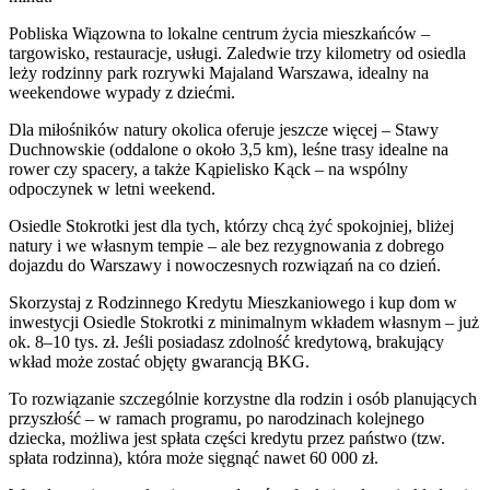
Pobliska Wiązowna to lokalne centrum życia mieszkańców –
targowisko, restauracje, usługi. Zaledwie trzy kilometry od osiedla
leży rodzinny park rozrywki Majaland Warszawa, idealny na
weekendowe wypady z dziećmi.
Dla miłośników natury okolica oferuje jeszcze więcej – Stawy
Duchnowskie (oddalone o około 3,5 km), leśne trasy idealne na
rower czy spacery, a także Kąpielisko Kąck – na wspólny
odpoczynek w letni weekend.
Osiedle Stokrotki jest dla tych, którzy chcą żyć spokojniej, bliżej
natury i we własnym tempie – ale bez rezygnowania z dobrego
dojazdu do Warszawy i nowoczesnych rozwiązań na co dzień.
Skorzystaj z Rodzinnego Kredytu Mieszkaniowego i kup dom w
inwestycji Osiedle Stokrotki z minimalnym wkładem własnym – już
ok. 8–10 tys. zł. Jeśli posiadasz zdolność kredytową, brakujący
wkład może zostać objęty gwarancją BKG.
To rozwiązanie szczególnie korzystne dla rodzin i osób planujących
przyszłość – w ramach programu, po narodzinach kolejnego
dziecka, możliwa jest spłata części kredytu przez państwo (tzw.
spłata rodzinna), która może sięgnąć nawet 60 000 zł.