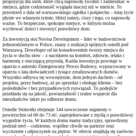
propozycja dla osób, które chcą naprawdę zwolnić i zamieszkać w
miejscu, gdzie codzienność wygląda inaczej niż w mieście. To
przestrzeń z dala od warszawskiego zgiełku i pośpiechu – tutaj życie
płynie we własnym rytmie, bliżej natury, ciszy i tego, co naprawdę
ważne. To bezpieczne, spokojne miejsce, w którym można
wychować dzieci i stworzyć prawdziwy dom.
Za inwestycją stoi Novisa Development – lider w budownictwie
jednorodzinnym w Polsce, znany z realizacji spójnych osiedli pod
Warszawą. Deweloper od lat konsekwentnie tworzy miejsca do
życia w duchu slow – z naciskiem na komfort, zdrowie, relaks i
harmonię z otaczającą przyrodą. Każda inwestycja powstaje w
oparciu o autorski Zintegrowany Proces Budowy, wypracowany w
oparciu o lata doświadczeń i tysiące zrealizowanych domów.
Wszystko odbywa się wewnętrznie, dom jednym dachem – od
projektu, przez budowę, aż po sprzedaż i obsługę klienta – bez
pośredników i bez przypadkowych rozwiązań. To podejście
przekłada się na jakość, powtarzalność i realne wsparcie dla
mieszkańców także po odbiorze domu.
Osiedle Stokrotki obejmuje 144 nowoczesne segmenty o
powierzchni od 60 do 73 m², zaprojektowane z myślą o prawdziwej
wygodzie życia. W każdym domu mamy tradycyjny, sprawdzony
podział stref – codzienne, wspólne chwile na parterze oraz
wyciszenie i odpoczynek na piętrze. W ofercie znajdują się zarówno