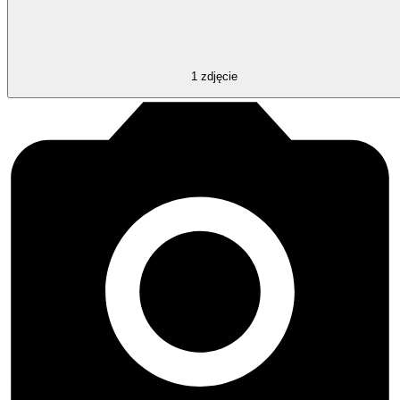
1
zdjęcie