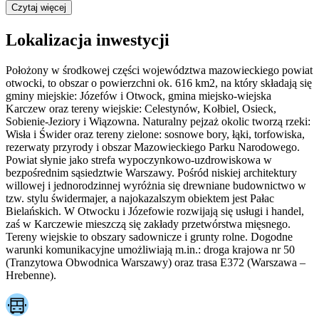
Czytaj więcej
Lokalizacja inwestycji
Położony w środkowej części województwa mazowieckiego powiat
otwocki, to obszar o powierzchni ok. 616 km2, na który składają się
gminy miejskie: Józefów i Otwock, gmina miejsko-wiejska
Karczew oraz tereny wiejskie: Celestynów, Kołbiel, Osieck,
Sobienie-Jeziory i Wiązowna. Naturalny pejzaż okolic tworzą rzeki:
Wisła i Świder oraz tereny zielone: sosnowe bory, łąki, torfowiska,
rezerwaty przyrody i obszar Mazowieckiego Parku Narodowego.
Powiat słynie jako strefa wypoczynkowo-uzdrowiskowa w
bezpośrednim sąsiedztwie Warszawy. Pośród niskiej architektury
willowej i jednorodzinnej wyróżnia się drewniane budownictwo w
tzw. stylu świdermajer, a najokazalszym obiektem jest Pałac
Bielańskich. W Otwocku i Józefowie rozwijają się usługi i handel,
zaś w Karczewie mieszczą się zakłady przetwórstwa mięsnego.
Tereny wiejskie to obszary sadownicze i grunty rolne. Dogodne
warunki komunikacyjne umożliwiają m.in.: droga krajowa nr 50
(Tranzytowa Obwodnica Warszawy) oraz trasa E372 (Warszawa –
Hrebenne).