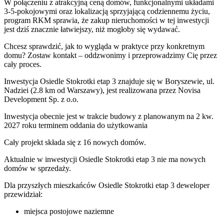
W połączeniu z atrakcyjną ceną domów, funkcjonalnymi układami
3-5-pokojowymi oraz lokalizacją sprzyjającą codziennemu życiu,
program RKM sprawia, że zakup nieruchomości w tej inwestycji
jest dziś znacznie łatwiejszy, niż mogłoby się wydawać.
Chcesz sprawdzić, jak to wygląda w praktyce przy konkretnym
domu? Zostaw kontakt – oddzwonimy i przeprowadzimy Cię przez
cały proces.
Inwestycja Osiedle Stokrotki etap 3 znajduje się w Boryszewie, ul.
Nadziei (2.8 km od Warszawy), jest realizowana przez Novisa
Development Sp. z o.o.
Inwestycja obecnie jest w trakcie budowy z planowanym na 2 kw.
2027 roku terminem oddania do użytkowania
Cały projekt składa się z
16 nowych domów
.
Aktualnie w inwestycji
Osiedle Stokrotki etap 3
nie ma nowych
domów w sprzedaży.
Dla przyszłych mieszkańców Osiedle Stokrotki etap 3 deweloper
przewidział:
miejsca postojowe naziemne