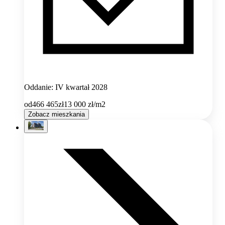
Oddanie: IV kwartał 2028
od
466 465
zł
13 000
zł/m2
Zobacz mieszkania