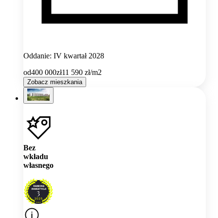
Oddanie: IV kwartał 2028
od
400 000
zł
11 590
zł/m2
Zobacz mieszkania
Bez
wkładu
własnego