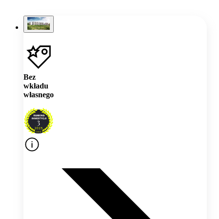
Bez
wkładu
własnego