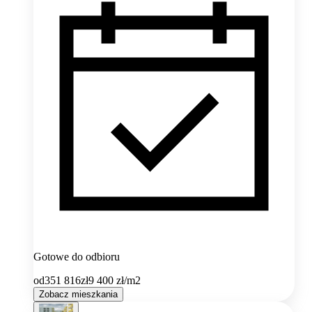
Gotowe do odbioru
od
351 816
zł
9 400
zł/m2
Zobacz mieszkania