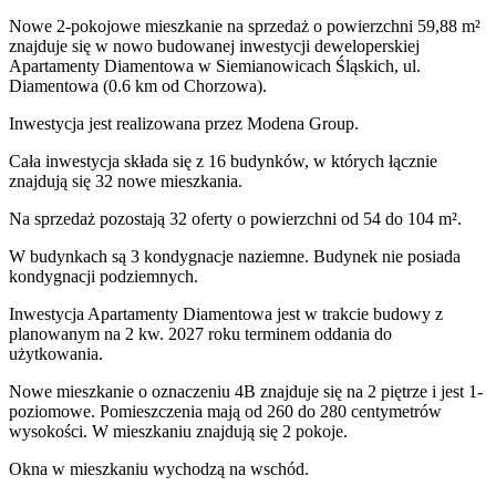
Nowe 2-pokojowe mieszkanie na sprzedaż o powierzchni 59,88 m²
znajduje się w nowo
budowanej
inwestycji deweloperskiej
Apartamenty Diamentowa
w Siemianowicach Śląskich
,
ul.
Diamentowa
(0.6 km od Chorzowa).
Inwestycja
jest realizowana
przez
Modena Group.
Cała inwestycja składa się z
16
budynków
,
w których
łącznie
znajdują się 32 nowe mieszkania.
Na sprzedaż pozostają 32 oferty o powierzchni od 54 do 104 m².
W budynkach są 3 kondygnacje naziemne
. Budynek nie posiada
kondygnacji podziemnych.
Inwestycja Apartamenty Diamentowa jest w trakcie budowy z
planowanym na 2 kw. 2027 roku terminem oddania do
użytkowania
.
Nowe mieszkanie
o oznaczeniu
4B
znajduje się na 2 piętrze
i jest
1
-
poziomow
e
. Pomieszczenia mają
od 260 do 280
centymetrów
wysokości. W
mieszkaniu
znajdują
się
2
pokoje
.
Okna w mieszkaniu wychodzą na wschód.