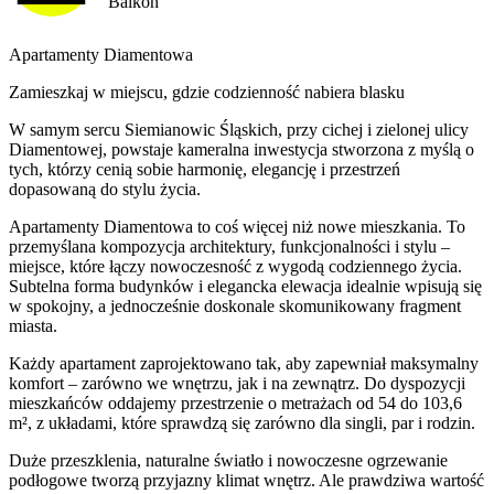
Balkon
Apartamenty Diamentowa
Zamieszkaj w miejscu, gdzie codzienność nabiera blasku
W samym sercu Siemianowic Śląskich, przy cichej i zielonej ulicy
Diamentowej, powstaje kameralna inwestycja stworzona z myślą o
tych, którzy cenią sobie harmonię, elegancję i przestrzeń
dopasowaną do stylu życia.
Apartamenty Diamentowa to coś więcej niż nowe mieszkania. To
przemyślana kompozycja architektury, funkcjonalności i stylu –
miejsce, które łączy nowoczesność z wygodą codziennego życia.
Subtelna forma budynków i elegancka elewacja idealnie wpisują się
w spokojny, a jednocześnie doskonale skomunikowany fragment
miasta.
Każdy apartament zaprojektowano tak, aby zapewniał maksymalny
komfort – zarówno we wnętrzu, jak i na zewnątrz. Do dyspozycji
mieszkańców oddajemy przestrzenie o metrażach od 54 do 103,6
m², z układami, które sprawdzą się zarówno dla singli, par i rodzin.
Duże przeszklenia, naturalne światło i nowoczesne ogrzewanie
podłogowe tworzą przyjazny klimat wnętrz. Ale prawdziwa wartość