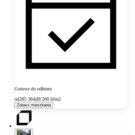
Gotowe do odbioru
od
285 384
zł
9 200
zł/m2
Zobacz mieszkania