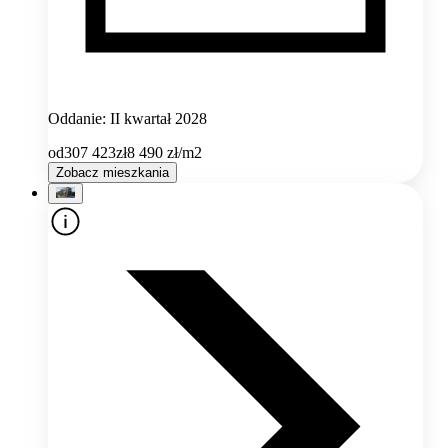
Oddanie: II kwartał 2028
od
307 423
zł
8 490
zł/m2
Zobacz mieszkania