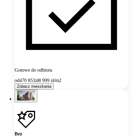
Gotowe do odbioru
od
470 853
zł
8 999
zł/m2
Zobacz mieszkania
Bez