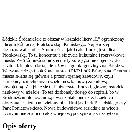
Łódzkie Śródmieście to obszar w kształcie litery „L” ograniczony
ulicami Północną, Piotrkowską i Kilińskiego. Najbardziej
rozpoznawalną ulicą Śródmieścia, jak i całej Łodzi, jest ulica
Piotrkowska. To tu koncentruje się życie kulturalne i rozrywkowe
miasta. Ze Śródmieścia można nie tylko wygodnie dojechać do
każdej dzielnicy miasta, ale też w ciągu ok. godziny znaleźć się w
Warszawie dzięki położonej tu stacji PKP Łódź Fabryczna. Centrum
miasta składa się głównie z przedwojennej zabudowy, czyli
kamienic, uzupełnionych wielomieszkaniową zabudową
powojenną. Znajduje się tu Uniwersytet Łódzki, główny ośrodek
naukowy w mieście. To też doskonały dostęp do szpitali, bo w
Śródmieściu ulokowane są dwa szpitale miejskie. Dzielnica
otoczona jest terenami zielonymi ,takimi jak Park Piłsudskiego czy
Park Poniatowskiego. Nowe budownictwo sąsiaduje tu więc z
licznymi miejscami do aktywnego wypoczynku jak i zabytkami.
Opis oferty