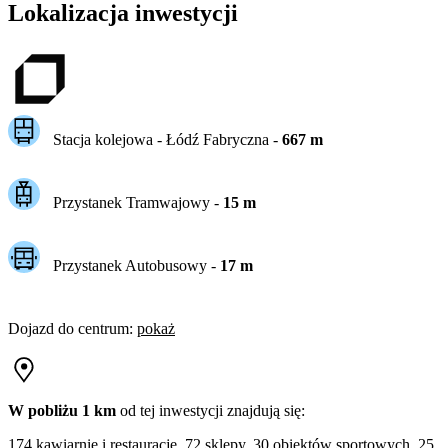
Lokalizacja inwestycji
Stacja kolejowa -
Łódź Fabryczna
-
667
m
Przystanek Tramwajowy
-
15
m
Przystanek Autobusowy
-
17
m
Dojazd do centrum
:
pokaż
W pobliżu 1 km
od tej
inwestycji
znajdują się:
174 kawiarnie i restauracje, 72 sklepy, 30 obiektów sportowych, 25