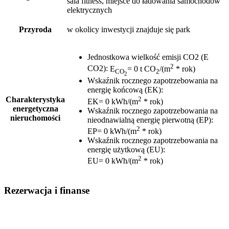
sala fitness, miejsce do ładowania samochodów
elektrycznych
Przyroda
w okolicy inwestycji znajduje się park
Jednostkowa wielkość emisji CO2 (E
2
CO2)
:
E
= 0 t CO
/(m
* rok)
CO
2
2
Wskaźnik rocznego zapotrzebowania na
energię końcową (EK)
:
2
Charakterystyka
EK= 0 kWh/(m
* rok)
energetyczna
Wskaźnik rocznego zapotrzebowania na
nieruchomości
nieodnawialną energię pierwotną (EP)
:
2
EP= 0 kWh/(m
* rok)
Wskaźnik rocznego zapotrzebowania na
energię użytkową (EU)
:
2
EU= 0 kWh/(m
* rok)
Rezerwacja i finanse