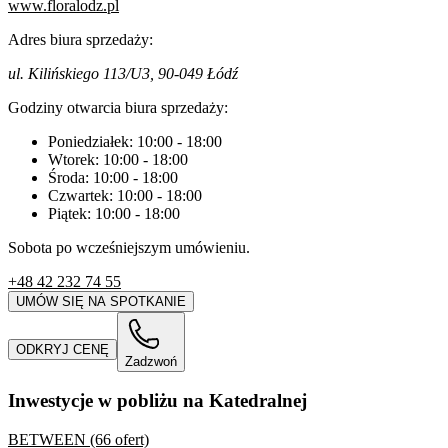
www.floralodz.pl
Adres biura sprzedaży:
ul. Kilińskiego 113/U3, 90-049 Łódź
Godziny otwarcia biura sprzedaży:
Poniedziałek:
10:00
-
18:00
Wtorek:
10:00
-
18:00
Środa:
10:00
-
18:00
Czwartek:
10:00
-
18:00
Piątek:
10:00
-
18:00
Sobota po wcześniejszym umówieniu.
+48 42 232 74 55
UMÓW SIĘ NA SPOTKANIE
ODKRYJ CENĘ
Zadzwoń
Inwestycje w pobliżu na Katedralnej
BETWEEN (66 ofert)