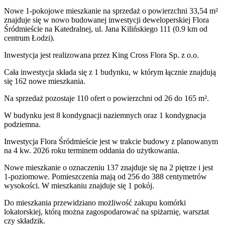
Nowe 1-pokojowe mieszkanie na sprzedaż o powierzchni 33,54 m²
znajduje się w nowo
budowanej
inwestycji deweloperskiej
Flora
Śródmieście
na Katedralnej
,
ul. Jana Kilińskiego
111
(0.9 km od
centrum Łodzi).
Inwestycja
jest realizowana
przez
King Cross Flora Sp. z o.o.
Cała inwestycja składa się z
1
budynku
,
w którym
łącznie znajdują
się 162 nowe mieszkania.
Na sprzedaż pozostaje 110 ofert o powierzchni od 26 do 165 m².
W budynku jest 8 kondygnacji naziemnych
oraz 1 kondygnacja
podziemna.
Inwestycja Flora Śródmieście jest w trakcie budowy z planowanym
na 4 kw. 2026 roku terminem oddania do użytkowania
.
Nowe mieszkanie
o oznaczeniu
137
znajduje się na 2 piętrze
i jest
1
-poziomow
e
. Pomieszczenia mają
od 256 do 388
centymetrów
wysokości. W
mieszkaniu
znajduje
się
1
pokój
.
Do
mieszkania
przewidziano możliwość zakupu komórki
lokatorskiej
, którą można zagospodarować na spiżarnię, warsztat
czy składzik.