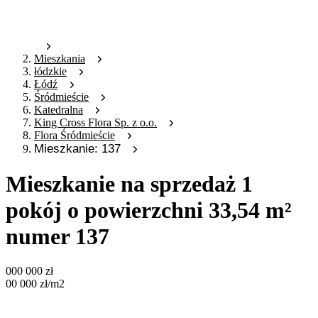
Mieszkania
łódzkie
Łódź
Śródmieście
Katedralna
King Cross Flora Sp. z o.o.
Flora Śródmieście
Mieszkanie: 137
Mieszkanie na sprzedaż 1
pokój o powierzchni 33,54 m²
numer 137
000 000
zł
00 000
zł
/m2