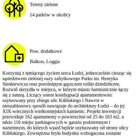
Tereny zielone
14 parków w okolicy
Pow. dodatkowe
Balkon, Loggia
Korzystaj z tętniącego życiem serca Łodzi, jednocześnie ciesząc się
sąsiedztwem zielonej oazy zabytkowego Parku im. Henryka
Sienkiewicza oraz porośniętym gąszczem roślin dziedzińcem.
Rozwiń skrzydła w miejscu, w którym miasto harmonicznie łączy
się z naturą. Liczący osiem kondygnacji apartamentowiec
usytuowany przy zbiegu ulic Kilińskiego i Nawrot w
nieszablonowy sposób nawiązuje do architektury Łodzi – do jej
XIX-wiecznych wielkomiejskich kamienic. Projekt inwestycji
przewiduje 162 apartamenty o powierzchni od 25 do 163 m2, a
także 116 miejsc parkingowych w garażu podziemnym i
naziemnym, do których wjazd będzie usytuowany od strony ulicy
Kilińskiego. Zewnętrzna bryła budynku wzbogacona zostanie