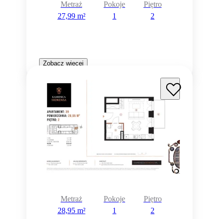
Metraż
Pokoje
Piętro
27,99 m²
1
2
Zobacz więcej
Metraż
Pokoje
Piętro
28,95 m²
1
2