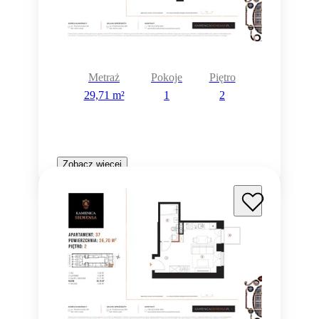
Metraż
Pokoje
Piętro
29,71 m²
1
2
Zobacz więcej