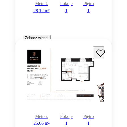
Metraż
Pokoje
Piętro
28,12 m²
1
1
Zobacz więcej
Metraż
Pokoje
Piętro
25,66 m²
1
1