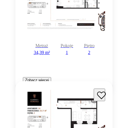
Metraż
Pokoje
Piętro
34,39 m²
1
2
Zobacz więcej