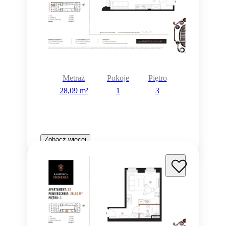
Metraż
Pokoje
Piętro
28,09 m²
1
3
Zobacz więcej