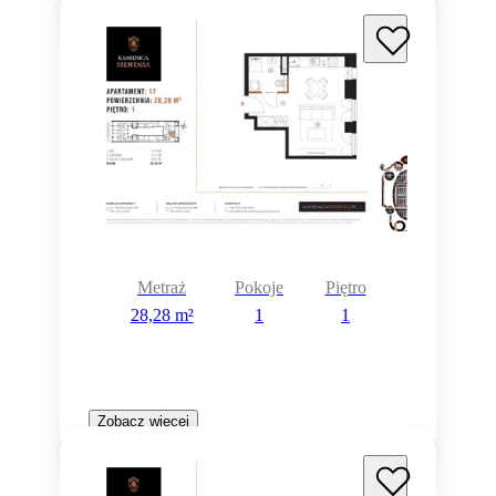
Metraż
Pokoje
Piętro
28,28 m²
1
1
Zobacz więcej