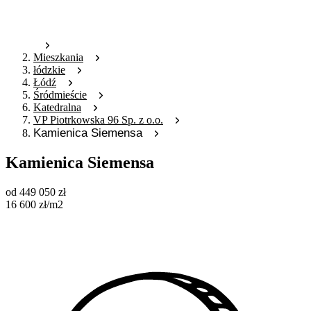
Mieszkania
łódzkie
Łódź
Śródmieście
Katedralna
VP Piotrkowska 96 Sp. z o.o.
Kamienica Siemensa
Kamienica Siemensa
od
449 050
zł
16 600
zł
/m2