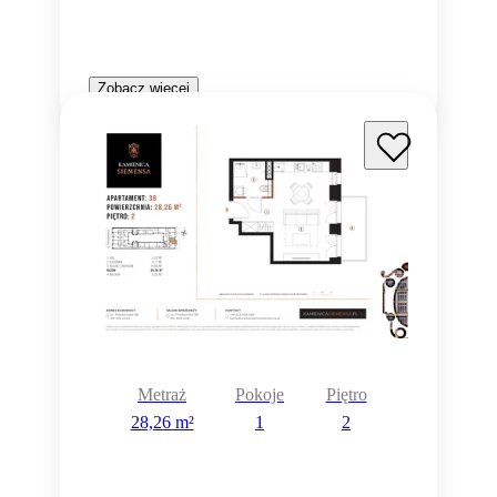
Zobacz więcej
Metraż
Pokoje
Piętro
28,26 m²
1
2