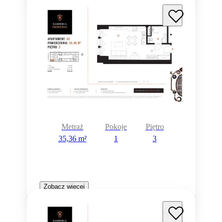
Metraż
Pokoje
Piętro
35,36 m²
1
3
Zobacz więcej