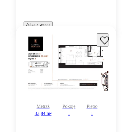
Zobacz więcej
Metraż
Pokoje
Piętro
33,84 m²
1
1