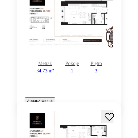
Metraż
Pokoje
Piętro
34,73 m²
1
3
Zobacz więcej