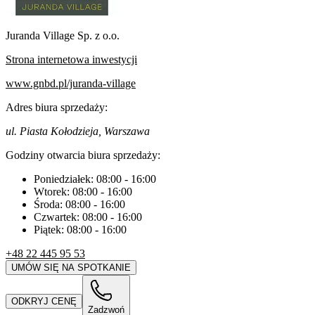
Juranda Village Sp. z o.o.
Strona internetowa inwestycji
www.gnbd.pl/juranda-village
Adres biura sprzedaży:
ul. Piasta Kołodzieja, Warszawa
Godziny otwarcia biura sprzedaży:
Poniedziałek:
08:00
-
16:00
Wtorek:
08:00
-
16:00
Środa:
08:00
-
16:00
Czwartek:
08:00
-
16:00
Piątek:
08:00
-
16:00
+48 22 445 95 53
UMÓW SIĘ NA SPOTKANIE
ODKRYJ CENĘ
Zadzwoń