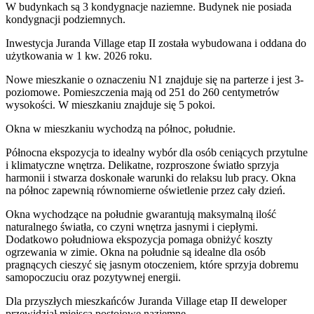
W budynkach są 3 kondygnacje naziemne
. Budynek nie posiada
kondygnacji podziemnych.
Inwestycja Juranda Village etap II została wybudowana i oddana do
użytkowania w 1 kw. 2026 roku
.
Nowe mieszkanie
o oznaczeniu
N1
znajduje się na parterze
i jest
3
-
poziomow
e
. Pomieszczenia mają
od 251 do 260
centymetrów
wysokości. W
mieszkaniu
znajduje
się
5
pokoi
.
Okna w mieszkaniu wychodzą na północ, południe.
Północna ekspozycja to idealny wybór dla osób ceniących przytulne
i klimatyczne wnętrza. Delikatne, rozproszone światło sprzyja
harmonii i stwarza doskonałe warunki do relaksu lub pracy. Okna
na północ zapewnią równomierne oświetlenie przez cały dzień.
Okna wychodzące na południe gwarantują maksymalną ilość
naturalnego światła, co czyni wnętrza jasnymi i ciepłymi.
Dodatkowo południowa ekspozycja pomaga obniżyć koszty
ogrzewania w zimie. Okna na południe są idealne dla osób
pragnących cieszyć się jasnym otoczeniem, które sprzyja dobremu
samopoczuciu oraz pozytywnej energii.
Dla przyszłych mieszkańców
Juranda Village etap II
deweloper
przewidział
miejsca postojowe naziemne
.