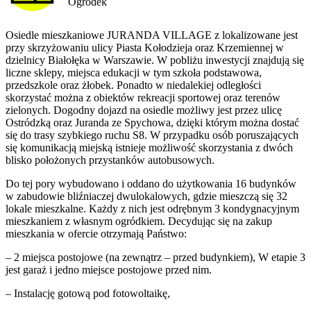
Ogródek
Osiedle mieszkaniowe JURANDA VILLAGE z lokalizowane jest
przy skrzyżowaniu ulicy Piasta Kołodzieja oraz Krzemiennej w
dzielnicy Białołęka w Warszawie. W pobliżu inwestycji znajdują się
liczne sklepy, miejsca edukacji w tym szkoła podstawowa,
przedszkole oraz żłobek. Ponadto w niedalekiej odległości
skorzystać można z obiektów rekreacji sportowej oraz terenów
zielonych. Dogodny dojazd na osiedle możliwy jest przez ulicę
Ostródzką oraz Juranda ze Spychowa, dzięki którym można dostać
się do trasy szybkiego ruchu S8. W przypadku osób poruszających
się komunikacją miejską istnieje możliwość skorzystania z dwóch
blisko położonych przystanków autobusowych.
Do tej pory wybudowano i oddano do użytkowania 16 budynków
w zabudowie bliźniaczej dwulokalowych, gdzie mieszczą się 32
lokale mieszkalne. Każdy z nich jest odrębnym 3 kondygnacyjnym
mieszkaniem z własnym ogródkiem. Decydując się na zakup
mieszkania w ofercie otrzymają Państwo:
– 2 miejsca postojowe (na zewnątrz – przed budynkiem), W etapie 3
jest garaż i jedno miejsce postojowe przed nim.
– Instalację gotową pod fotowoltaikę,