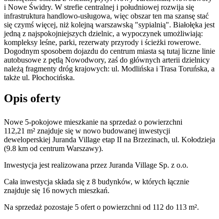
i Nowe Świdry. W strefie centralnej i południowej rozwija się
infrastruktura handlowo-usługowa, więc obszar ten ma szansę stać
się czymś więcej, niż kolejną warszawską "sypialnią". Białołęka jest
jedną z najspokojniejszych dzielnic, a wypoczynek umożliwiają:
kompleksy leśne, parki, rezerwaty przyrody i ścieżki rowerowe.
Dogodnym sposobem dojazdu do centrum miasta są tutaj liczne linie
autobusowe z pętlą Nowodwory, zaś do głównych arterii dzielnicy
należą fragmenty dróg krajowych: ul. Modlińska i Trasa Toruńska, a
także ul. Płochocińska.
Opis oferty
Nowe 5-pokojowe mieszkanie na sprzedaż o powierzchni
112,21 m²
znajduje się w nowo
budowanej
inwestycji
deweloperskiej
Juranda Village etap II
na Brzezinach
,
ul. Kołodzieja
(9.8 km od centrum Warszawy).
Inwestycja
jest realizowana
przez
Juranda Village Sp. z o.o.
Cała inwestycja składa się z
8
budynków
,
w których
łącznie
znajduje się 16 nowych mieszkań.
Na sprzedaż pozostaje 5 ofert o powierzchni od 112 do 113 m².