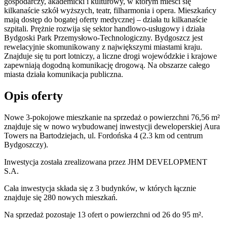
gospodarczy, akademicki i kulturowy, w którym mieści się
kilkanaście szkół wyższych, teatr, filharmonia i opera. Mieszkańcy
mają dostęp do bogatej oferty medycznej – działa tu kilkanaście
szpitali. Prężnie rozwija się sektor handlowo-usługowy i działa
Bydgoski Park Przemysłowo-Technologiczny. Bydgoszcz jest
rewelacyjnie skomunikowany z największymi miastami kraju.
Znajduje się tu port lotniczy, a liczne drogi wojewódzkie i krajowe
zapewniają dogodną komunikację drogową. Na obszarze całego
miasta działa komunikacja publiczna.
Opis oferty
Nowe 3-pokojowe mieszkanie na sprzedaż o powierzchni 76,56 m²
znajduje się w nowo
wybudowanej
inwestycji deweloperskiej
Aura
Towers
na Bartodziejach
,
ul. Fordońska
4
(2.3 km od centrum
Bydgoszczy).
Inwestycja
została zrealizowana
przez
JHM DEVELOPMENT
S.A.
Cała inwestycja składa się z
3
budynków
,
w których
łącznie
znajduje się 280 nowych mieszkań.
Na sprzedaż pozostaje 13 ofert o powierzchni od 26 do 95 m².