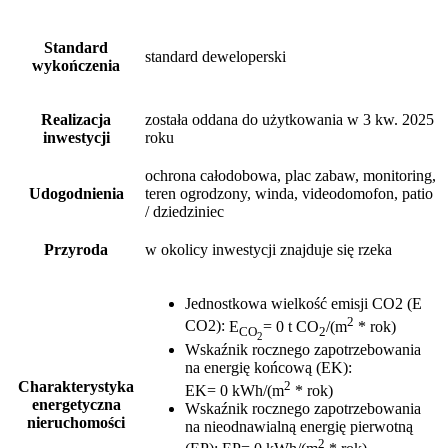
Standard
standard deweloperski
wykończenia
Realizacja
została oddana do użytkowania w 3 kw. 2025
inwestycji
roku
ochrona całodobowa, plac zabaw, monitoring,
Udogodnienia
teren ogrodzony, winda, videodomofon, patio
/ dziedziniec
Przyroda
w okolicy inwestycji znajduje się rzeka
Jednostkowa wielkość emisji CO2 (E
2
CO2)
:
E
= 0 t CO
/(m
* rok)
CO
2
2
Wskaźnik rocznego zapotrzebowania
na energię końcową (EK)
:
2
Charakterystyka
EK= 0 kWh/(m
* rok)
energetyczna
Wskaźnik rocznego zapotrzebowania
nieruchomości
na nieodnawialną energię pierwotną
2