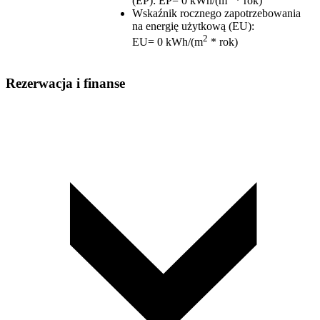
(EP)
:
EP= 0 kWh/(m
* rok)
Wskaźnik rocznego zapotrzebowania
na energię użytkową (EU)
:
2
EU= 0 kWh/(m
* rok)
Rezerwacja i finanse