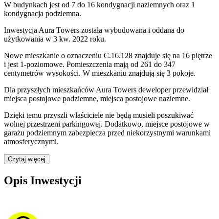
W budynkach jest od 7 do 16 kondygnacji naziemnych
oraz 1
kondygnacja podziemna.
Inwestycja Aura Towers została wybudowana i oddana do
użytkowania w 3 kw. 2022 roku
.
Nowe mieszkanie
o oznaczeniu
C.16.128
znajduje się na 16 piętrze
i jest
1
-poziomow
e
. Pomieszczenia mają
od 261 do 347
centymetrów wysokości. W
mieszkaniu
znajdują
się
3
pokoje
.
Dla przyszłych mieszkańców
Aura Towers
deweloper przewidział
miejsca postojowe podziemne, miejsca postojowe naziemne
.
Dzięki temu przyszli właściciele nie będą musieli poszukiwać
wolnej przestrzeni parkingowej.
Dodatkowo, miejsce postojowe w
garażu podziemnym zabezpiecza przed niekorzystnymi warunkami
atmosferycznymi.
Czytaj więcej
Opis Inwestycji