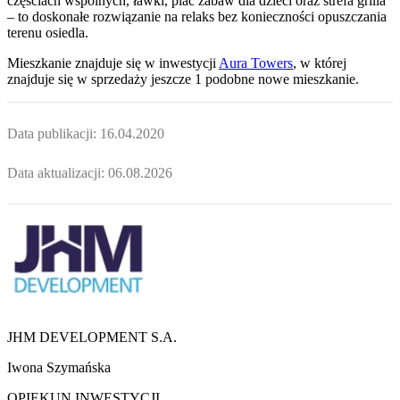
częściach wspólnych, ławki, plac zabaw dla dzieci oraz strefa grilla
– to doskonałe rozwiązanie na relaks bez konieczności opuszczania
terenu osiedla.
Mieszkanie
znajduje się w inwestycji
Aura Towers
, w której
znajduje
się w sprzedaży jeszcze
1
podobne nowe mieszkanie
.
Data publikacji:
16.04.2020
Data aktualizacji:
06.08.2026
JHM DEVELOPMENT S.A.
Iwona Szymańska
OPIEKUN INWESTYCJI