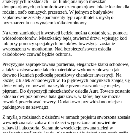
atrakcyjnych rozkładach – od funkcjonalnych mieszkań
dwupokojowych po komfortowe czteropokojowe lokale idealne dla
rodzin i osób ceniących przestrzeń. W jednym z budynków
zaplanowane zostały apartamenty typu aparthotel z myślą o
przeznaczeniu na wynajem krótkoterminowy.
Na teren zamkniętej inwestycji będzie można dostać się za pomocą
wideodomofonów. Mieszkańcy będą otwierać drzwi wpisując kod
lub przy pomocy specjalnych breloków. Inwestycja zostanie
wyposażona w monitoring. Nad bezpieczeństwem osiedla
całodobowo czuwać będzie ochrona.
Precyzyjnie zaprojektowana portiernia, eleganckie klatki schodowe,
a także zastosowanie takich materiałów wykończeniowych jak
drewno i kamień podkreślą prestiżowy charakter inwestycji. Na
każdej z klatek schodowych w 16 piętrowych budynkach znajdą się
dwie windy co pozwoli na szybkie przemieszczanie się między
piętrami. Do dyspozycji mieszkańców osiedla Aura Towers zostanie
oddana dwupoziomowa hala garażowa, w której będzie można
również przechować rowery. Dodatkowo przewidziano miejsca
parkingowe na zewnątrz.
Z myślą o rodzinach z dziećmi w ramach projektu stworzona została
wewnętrzna sala zabaw dla dzieci wyposażona odpowiednie
zabawki i akcesoria. Starannie wyselekcjonowana zieleń w