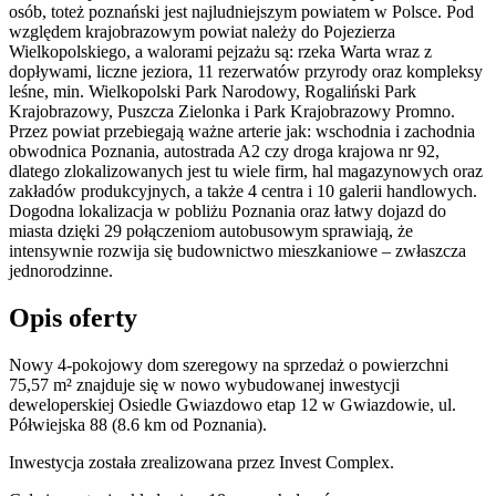
osób, toteż poznański jest najludniejszym powiatem w Polsce. Pod
względem krajobrazowym powiat należy do Pojezierza
Wielkopolskiego, a walorami pejzażu są: rzeka Warta wraz z
dopływami, liczne jeziora, 11 rezerwatów przyrody oraz kompleksy
leśne, min. Wielkopolski Park Narodowy, Rogaliński Park
Krajobrazowy, Puszcza Zielonka i Park Krajobrazowy Promno.
Przez powiat przebiegają ważne arterie jak: wschodnia i zachodnia
obwodnica Poznania, autostrada A2 czy droga krajowa nr 92,
dlatego zlokalizowanych jest tu wiele firm, hal magazynowych oraz
zakładów produkcyjnych, a także 4 centra i 10 galerii handlowych.
Dogodna lokalizacja w pobliżu Poznania oraz łatwy dojazd do
miasta dzięki 29 połączeniom autobusowym sprawiają, że
intensywnie rozwija się budownictwo mieszkaniowe – zwłaszcza
jednorodzinne.
Opis oferty
Nowy 4-pokojowy dom szeregowy na sprzedaż o powierzchni
75,57 m²
znajduje się w nowo
wybudowanej
inwestycji
deweloperskiej
Osiedle Gwiazdowo etap 12
w Gwiazdowie
,
ul.
Półwiejska
88
(8.6 km od Poznania).
Inwestycja
została zrealizowana
przez
Invest Complex.