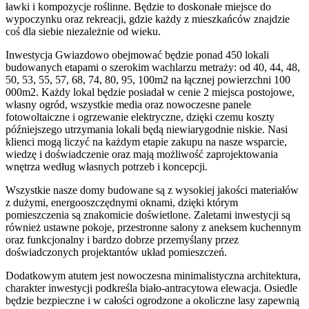
ławki i kompozycje roślinne. Będzie to doskonałe miejsce do
wypoczynku oraz rekreacji, gdzie każdy z mieszkańców znajdzie
coś dla siebie niezależnie od wieku.
Inwestycja Gwiazdowo obejmować będzie ponad 450 lokali
budowanych etapami o szerokim wachlarzu metraży: od 40, 44, 48,
50, 53, 55, 57, 68, 74, 80, 95, 100m2 na łącznej powierzchni 100
000m2. Każdy lokal będzie posiadał w cenie 2 miejsca postojowe,
własny ogród, wszystkie media oraz nowoczesne panele
fotowoltaiczne i ogrzewanie elektryczne, dzięki czemu koszty
późniejszego utrzymania lokali będą niewiarygodnie niskie. Nasi
klienci mogą liczyć na każdym etapie zakupu na nasze wsparcie,
wiedzę i doświadczenie oraz mają możliwość zaprojektowania
wnętrza według własnych potrzeb i koncepcji.
Wszystkie nasze domy budowane są z wysokiej jakości materiałów
z dużymi, energooszczędnymi oknami, dzięki którym
pomieszczenia są znakomicie doświetlone. Zaletami inwestycji są
również ustawne pokoje, przestronne salony z aneksem kuchennym
oraz funkcjonalny i bardzo dobrze przemyślany przez
doświadczonych projektantów układ pomieszczeń.
Dodatkowym atutem jest nowoczesna minimalistyczna architektura,
charakter inwestycji podkreśla biało-antracytowa elewacja. Osiedle
będzie bezpieczne i w całości ogrodzone a okoliczne lasy zapewnią