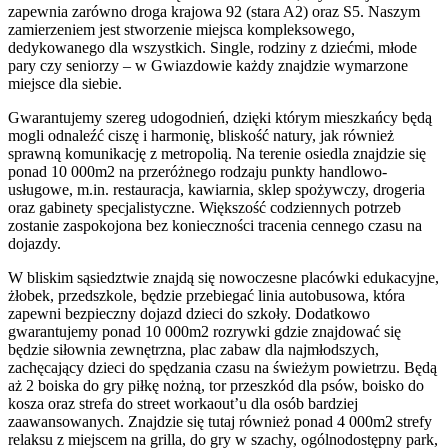
zapewnia zarówno droga krajowa 92 (stara A2) oraz S5. Naszym
zamierzeniem jest stworzenie miejsca kompleksowego,
dedykowanego dla wszystkich. Single, rodziny z dziećmi, młode
pary czy seniorzy – w Gwiazdowie każdy znajdzie wymarzone
miejsce dla siebie.
Gwarantujemy szereg udogodnień, dzięki którym mieszkańcy będą
mogli odnaleźć ciszę i harmonię, bliskość natury, jak również
sprawną komunikację z metropolią. Na terenie osiedla znajdzie się
ponad 10 000m2 na przeróżnego rodzaju punkty handlowo-
usługowe, m.in. restauracja, kawiarnia, sklep spożywczy, drogeria
oraz gabinety specjalistyczne. Większość codziennych potrzeb
zostanie zaspokojona bez konieczności tracenia cennego czasu na
dojazdy.
W bliskim sąsiedztwie znajdą się nowoczesne placówki edukacyjne,
żłobek, przedszkole, będzie przebiegać linia autobusowa, która
zapewni bezpieczny dojazd dzieci do szkoły. Dodatkowo
gwarantujemy ponad 10 000m2 rozrywki gdzie znajdować się
będzie siłownia zewnętrzna, plac zabaw dla najmłodszych,
zachęcający dzieci do spędzania czasu na świeżym powietrzu. Będą
aż 2 boiska do gry piłkę nożną, tor przeszkód dla psów, boisko do
kosza oraz strefa do street workaout’u dla osób bardziej
zaawansowanych. Znajdzie się tutaj również ponad 4 000m2 strefy
relaksu z miejscem na grilla, do gry w szachy, ogólnodostępny park,