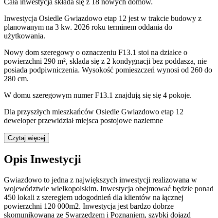
Cała inwestycja składa się z
18
nowych domów.
Inwestycja Osiedle Gwiazdowo etap 12 jest w trakcie budowy z
planowanym na 3 kw. 2026 roku terminem oddania do
użytkowania
.
Nowy dom
szeregowy
o oznaczeniu
F13.1
stoi na działce o
powierzchni 290 m²
,
składa się z 2 kondygnacji
bez poddasza
,
nie
posiada podpiwniczenia
. Wysokość pomieszczeń wynosi
od 260 do
280
cm.
W domu
szeregowym
numer
F13.1
znajdują się
się
4
pokoje
.
Dla przyszłych mieszkańców Osiedle Gwiazdowo etap 12
deweloper przewidział
miejsca postojowe naziemne
Czytaj więcej
Opis Inwestycji
Gwiazdowo to jedna z największych inwestycji realizowana w
województwie wielkopolskim. Inwestycja obejmować będzie ponad
450 lokali z szeregiem udogodnień dla klientów na łącznej
powierzchni 120 000m2. Inwestycja jest bardzo dobrze
skomunikowana ze Swarzędzem i Poznaniem, szybki dojazd