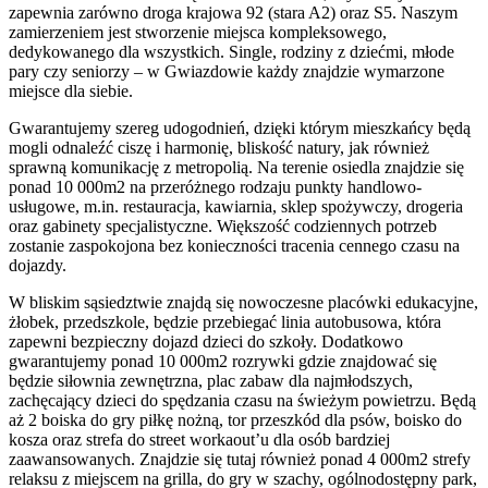
zapewnia zarówno droga krajowa 92 (stara A2) oraz S5. Naszym
zamierzeniem jest stworzenie miejsca kompleksowego,
dedykowanego dla wszystkich. Single, rodziny z dziećmi, młode
pary czy seniorzy – w Gwiazdowie każdy znajdzie wymarzone
miejsce dla siebie.
Gwarantujemy szereg udogodnień, dzięki którym mieszkańcy będą
mogli odnaleźć ciszę i harmonię, bliskość natury, jak również
sprawną komunikację z metropolią. Na terenie osiedla znajdzie się
ponad 10 000m2 na przeróżnego rodzaju punkty handlowo-
usługowe, m.in. restauracja, kawiarnia, sklep spożywczy, drogeria
oraz gabinety specjalistyczne. Większość codziennych potrzeb
zostanie zaspokojona bez konieczności tracenia cennego czasu na
dojazdy.
W bliskim sąsiedztwie znajdą się nowoczesne placówki edukacyjne,
żłobek, przedszkole, będzie przebiegać linia autobusowa, która
zapewni bezpieczny dojazd dzieci do szkoły. Dodatkowo
gwarantujemy ponad 10 000m2 rozrywki gdzie znajdować się
będzie siłownia zewnętrzna, plac zabaw dla najmłodszych,
zachęcający dzieci do spędzania czasu na świeżym powietrzu. Będą
aż 2 boiska do gry piłkę nożną, tor przeszkód dla psów, boisko do
kosza oraz strefa do street workaout’u dla osób bardziej
zaawansowanych. Znajdzie się tutaj również ponad 4 000m2 strefy
relaksu z miejscem na grilla, do gry w szachy, ogólnodostępny park,