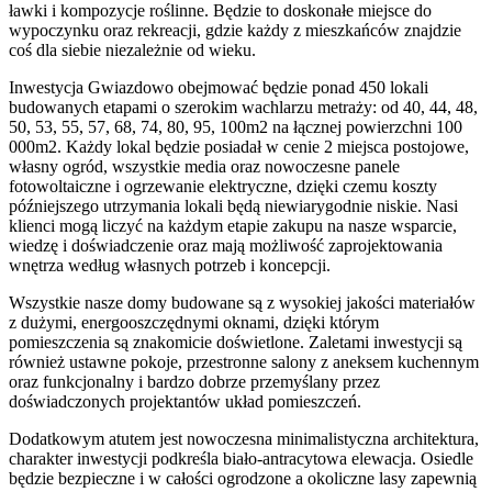
ławki i kompozycje roślinne. Będzie to doskonałe miejsce do
wypoczynku oraz rekreacji, gdzie każdy z mieszkańców znajdzie
coś dla siebie niezależnie od wieku.
Inwestycja Gwiazdowo obejmować będzie ponad 450 lokali
budowanych etapami o szerokim wachlarzu metraży: od 40, 44, 48,
50, 53, 55, 57, 68, 74, 80, 95, 100m2 na łącznej powierzchni 100
000m2. Każdy lokal będzie posiadał w cenie 2 miejsca postojowe,
własny ogród, wszystkie media oraz nowoczesne panele
fotowoltaiczne i ogrzewanie elektryczne, dzięki czemu koszty
późniejszego utrzymania lokali będą niewiarygodnie niskie. Nasi
klienci mogą liczyć na każdym etapie zakupu na nasze wsparcie,
wiedzę i doświadczenie oraz mają możliwość zaprojektowania
wnętrza według własnych potrzeb i koncepcji.
Wszystkie nasze domy budowane są z wysokiej jakości materiałów
z dużymi, energooszczędnymi oknami, dzięki którym
pomieszczenia są znakomicie doświetlone. Zaletami inwestycji są
również ustawne pokoje, przestronne salony z aneksem kuchennym
oraz funkcjonalny i bardzo dobrze przemyślany przez
doświadczonych projektantów układ pomieszczeń.
Dodatkowym atutem jest nowoczesna minimalistyczna architektura,
charakter inwestycji podkreśla biało-antracytowa elewacja. Osiedle
będzie bezpieczne i w całości ogrodzone a okoliczne lasy zapewnią