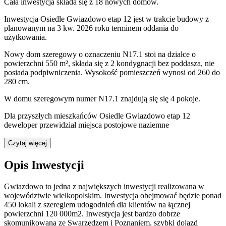
Cała inwestycja składa się z
18
nowych domów.
Inwestycja Osiedle Gwiazdowo etap 12 jest w trakcie budowy z
planowanym na 3 kw. 2026 roku terminem oddania do
użytkowania
.
Nowy dom
szeregowy
o oznaczeniu
N17.1
stoi na działce o
powierzchni 550 m²
,
składa się z 2 kondygnacji
bez poddasza
,
nie
posiada podpiwniczenia
. Wysokość pomieszczeń wynosi
od 260 do
280
cm.
W domu
szeregowym
numer
N17.1
znajdują się
się
4
pokoje
.
Dla przyszłych mieszkańców Osiedle Gwiazdowo etap 12
deweloper przewidział
miejsca postojowe naziemne
Czytaj więcej
Opis Inwestycji
Gwiazdowo to jedna z największych inwestycji realizowana w
województwie wielkopolskim. Inwestycja obejmować będzie ponad
450 lokali z szeregiem udogodnień dla klientów na łącznej
powierzchni 120 000m2. Inwestycja jest bardzo dobrze
skomunikowana ze Swarzędzem i Poznaniem, szybki dojazd