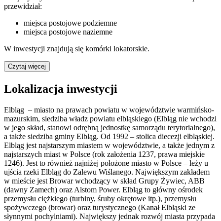
przewidział:
miejsca postojowe podziemne
miejsca postojowe naziemne
W inwestycji znajdują się komórki lokatorskie.
Czytaj więcej
Lokalizacja inwestycji
Elbląg – miasto na prawach powiatu w województwie warmińsko-
mazurskim, siedziba władz powiatu elbląskiego (Elbląg nie wchodzi
w jego skład, stanowi odrębną jednostkę samorządu terytorialnego),
a także siedziba gminy Elbląg. Od 1992 – stolica diecezji elbląskiej.
Elbląg jest najstarszym miastem w województwie, a także jednym z
najstarszych miast w Polsce (rok założenia 1237, prawa miejskie
1246). Jest to również najniżej położone miasto w Polsce – leży u
ujścia rzeki Elbląg do Zalewu Wiślanego. Największym zakładem
w mieście jest Browar wchodzący w skład Grupy Żywiec, ABB
(dawny Zamech) oraz Alstom Power. Elbląg to główny ośrodek
przemysłu ciężkiego (turbiny, śruby okrętowe itp.), przemysłu
spożywczego (browar) oraz turystycznego (Kanał Elbląski ze
słynnymi pochylniami). Największy jednak rozwój miasta przypada