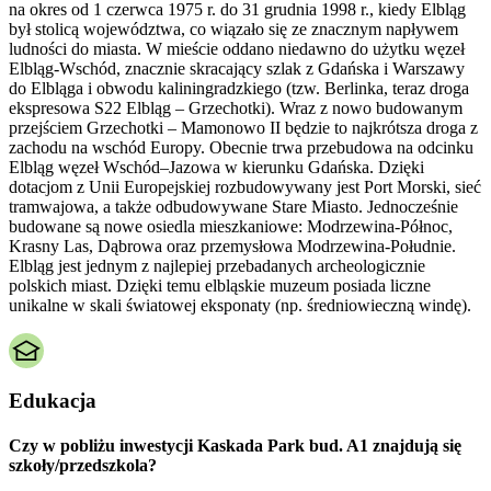
na okres od 1 czerwca 1975 r. do 31 grudnia 1998 r., kiedy Elbląg
był stolicą województwa, co wiązało się ze znacznym napływem
ludności do miasta. W mieście oddano niedawno do użytku węzeł
Elbląg-Wschód, znacznie skracający szlak z Gdańska i Warszawy
do Elbląga i obwodu kaliningradzkiego (tzw. Berlinka, teraz droga
ekspresowa S22 Elbląg – Grzechotki). Wraz z nowo budowanym
przejściem Grzechotki – Mamonowo II będzie to najkrótsza droga z
zachodu na wschód Europy. Obecnie trwa przebudowa na odcinku
Elbląg węzeł Wschód–Jazowa w kierunku Gdańska. Dzięki
dotacjom z Unii Europejskiej rozbudowywany jest Port Morski, sieć
tramwajowa, a także odbudowywane Stare Miasto. Jednocześnie
budowane są nowe osiedla mieszkaniowe: Modrzewina-Północ,
Krasny Las, Dąbrowa oraz przemysłowa Modrzewina-Południe.
Elbląg jest jednym z najlepiej przebadanych archeologicznie
polskich miast. Dzięki temu elbląskie muzeum posiada liczne
unikalne w skali światowej eksponaty (np. średniowieczną windę).
Edukacja
Czy w pobliżu inwestycji Kaskada Park bud. A1 znajdują się
szkoły/przedszkola?