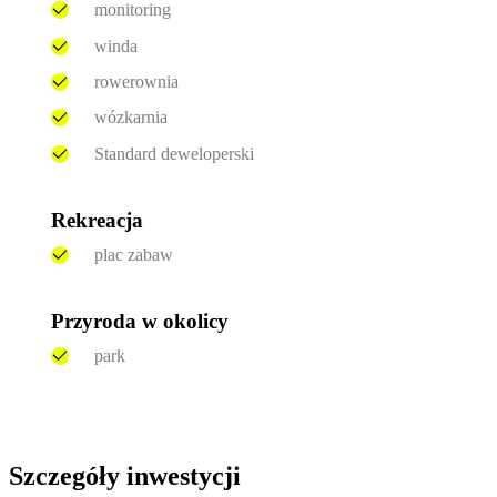
monitoring
winda
rowerownia
wózkarnia
Standard deweloperski
Rekreacja
plac zabaw
Przyroda w okolicy
park
Szczegóły inwestycji