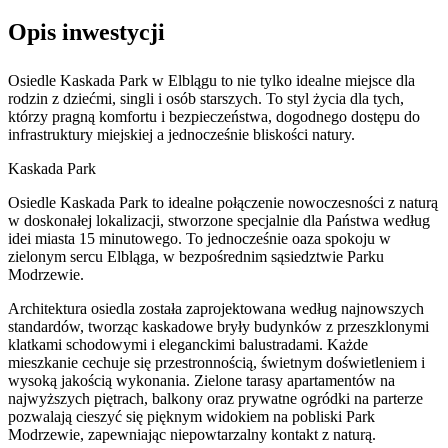
Opis inwestycji
Osiedle Kaskada Park w Elblągu to nie tylko idealne miejsce dla
rodzin z dziećmi, singli i osób starszych. To styl życia dla tych,
którzy pragną komfortu i bezpieczeństwa, dogodnego dostępu do
infrastruktury miejskiej a jednocześnie bliskości natury.
Kaskada Park
Osiedle Kaskada Park to idealne połączenie nowoczesności z naturą
w doskonałej lokalizacji, stworzone specjalnie dla Państwa według
idei miasta 15 minutowego. To jednocześnie oaza spokoju w
zielonym sercu Elbląga, w bezpośrednim sąsiedztwie Parku
Modrzewie.
Architektura osiedla została zaprojektowana według najnowszych
standardów, tworząc kaskadowe bryły budynków z przeszklonymi
klatkami schodowymi i eleganckimi balustradami. Każde
mieszkanie cechuje się przestronnością, świetnym doświetleniem i
wysoką jakością wykonania. Zielone tarasy apartamentów na
najwyższych piętrach, balkony oraz prywatne ogródki na parterze
pozwalają cieszyć się pięknym widokiem na pobliski Park
Modrzewie, zapewniając niepowtarzalny kontakt z naturą.