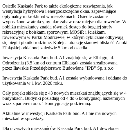
Osiedle Kaskada Park to także ekologiczne rozwiązania, jak
wentylacja hybrydowa i energooszczędne okna, zapewniające
optymalny mikroklimat w mieszkaniach. Osiedle zostanie
wyposażone w atrakcyjny plac zabaw oraz miejsca dla rowerów. W
pobliżu mieszkańcy znajdą również dostęp do bogatej strefy
rekreacyjnej z boiskami sportowymi MOSiR i ścieżkami
rowerowymi w Parku Modrzewie, w którym cyklicznie odbywają
się biegi i pikniki rodzinne. Kolejną atrakcję stanowi bliskość Zatoki
Elbląskiej oddalonej zaledwie 5 km od osiedla.
Inwestycja Kaskada Park bud. A1 znajduje się w Elblągu, al.
Odrodzenia (3.5 km od centrum Elbląga), została zrealizowana
przez Iławskie Przedsiębiorstwo Budowlane "IPB" Sp. z o.o.
Inwestycja Kaskada Park bud. A1 została wybudowana i oddana do
użytkowania w 1 kw. 2026 roku.
Cały projekt składa się z 43 nowych mieszkań znajdujących się w 4
budynkach. Budynki posiadają od 4 do 6 kondygnacji naziemnych
wraz z parterem oraz 1 kondygnację podziemną.
Aktualnie w inwestycji
Kaskada Park bud. A1
nie ma nowych
mieszkań w sprzedaży.
Dla przyszłych mieszkańców Kaskada Park bud. A1 deweloper