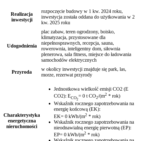
rozpoczęcie budowy w 1 kw. 2024 roku,
Realizacja
inwestycja została oddana do użytkowania w 2
inwestycji
kw. 2025 roku
plac zabaw, teren ogrodzony, boisko,
klimatyzacja, przystosowane dla
niepełnosprawnych, recepcja, sauna,
Udogodnienia
rowerownia, inteligentny dom, siłownia
plenerowa, sala fitness, miejsce do ładowania
samochodów elektrycznych
w okolicy inwestycji znajduje się park, las,
Przyroda
morze, rezerwat przyrody
Jednostkowa wielkość emisji CO2 (E
2
CO2)
:
E
= 0 t CO
/(m
* rok)
CO
2
2
Wskaźnik rocznego zapotrzebowania na
energię końcową (EK)
:
2
Charakterystyka
EK= 0 kWh/(m
* rok)
energetyczna
Wskaźnik rocznego zapotrzebowania na
nieruchomości
nieodnawialną energię pierwotną (EP)
:
2
EP= 0 kWh/(m
* rok)
Wskaźnik rocznego zapotrzebowania na