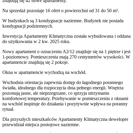
znajdują się 42 nowe apartamenty.
Na sprzedaż pozostaje 16 ofert o powierzchni od 31 do 50 m².
W budynkach są 3 kondygnacje naziemne
. Budynek nie posiada
kondygnacji podziemnych.
Inwestycja Apartamenty Klimatyczna została wybudowana i oddana
do użytkowania w 2 kw. 2025 roku
.
Nowy apartament
o oznaczeniu
A2/12
znajduje się na 1 piętrze
i jest
1
-poziomow
y
. Pomieszczenia mają
270
centymetrów wysokości. W
apartamencie
znajdują
się
2
pokoje
.
Okna w apartamencie wychodzą na wschód.
Wschodnia orientacja zapewnia dostęp do łagodnego porannego
światła, idealnego dla rozpoczęcia dnia pełnego energii. Wnętrza
pozostają jasne, ale nieprzegrzane, co sprzyja utrzymaniu
komfortowej temperatury. Przebywanie w pomieszczeniu z oknami
na wschód inspiruje do działania i pozytywnie wpływa na poranny
rytuał.
Dla przyszłych mieszkańców
Apartamenty Klimatyczna
deweloper
przewidział
miejsca postojowe naziemne
.