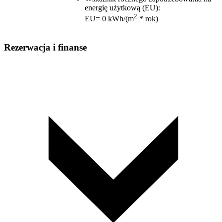
energię użytkową (EU)
:
2
EU= 0 kWh/(m
* rok)
Rezerwacja i finanse