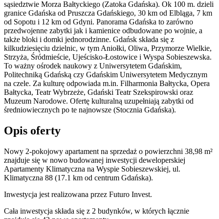
sąsiedztwie Morza Bałtyckiego (Zatoka Gdańska). Ok 100 m. dzieli
granice Gdańska od Pruszcza Gdańskiego, 30 km od Elbląga, 7 km
od Sopotu i 12 km od Gdyni. Panorama Gdańska to zarówno
przedwojenne zabytki jak i kamienice odbudowane po wojnie, a
także bloki i domki jednorodzinne. Gdańsk składa się z
kilkudziesięciu dzielnic, w tym Aniołki, Oliwa, Przymorze Wielkie,
Strzyża, Śródmieście, Ujeścisko-Łostowice i Wyspa Sobieszewska.
To ważny ośrodek naukowy z Uniwersytetem Gdańskim,
Politechniką Gdańską czy Gdańskim Uniwersytetem Medycznym
na czele. Za kulturę odpowiada m.in. Filharmonia Bałtycka, Opera
Bałtycka, Teatr Wybrzeże, Gdański Teatr Szekspirowski oraz
Muzeum Narodowe. Ofertę kulturalną uzupełniają zabytki od
średniowiecznych po te najnowsze (Stocznia Gdańska).
Opis oferty
Nowy 2-pokojowy apartament na sprzedaż o powierzchni 38,98 m²
znajduje się w nowo
budowanej
inwestycji deweloperskiej
Apartamenty Klimatyczna
na Wyspie Sobieszewskiej
,
ul.
Klimatyczna
88
(17.1 km od centrum Gdańska).
Inwestycja
jest realizowana
przez
Futuro Invest.
Cała inwestycja składa się z
2
budynków
,
w których
łącznie