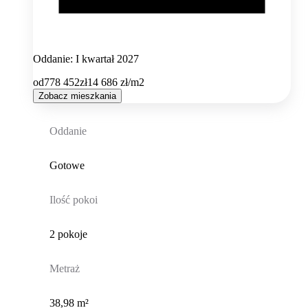
Oddanie: I kwartał 2027
od
778 452
zł
14 686
zł/m2
Zobacz mieszkania
Oddanie
Gotowe
Ilość pokoi
2 pokoje
Metraż
38,98 m²