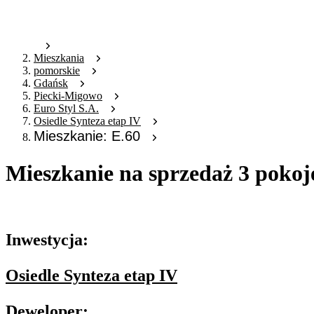
Mieszkania
pomorskie
Gdańsk
Piecki-Migowo
Euro Styl S.A.
Osiedle Synteza etap IV
Mieszkanie: E.60
Mieszkanie na sprzedaż 3 pokoj
Oferta archiwalna
Inwestycja:
Osiedle Synteza etap IV
Deweloper: