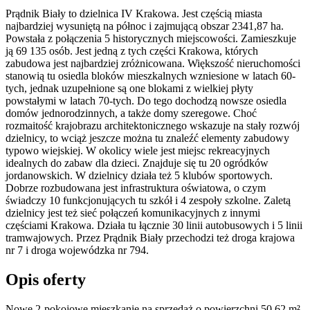
Prądnik Biały to dzielnica IV Krakowa. Jest częścią miasta
najbardziej wysuniętą na północ i zajmującą obszar 2341,87 ha.
Powstała z połączenia 5 historycznych miejscowości. Zamieszkuje
ją 69 135 osób. Jest jedną z tych części Krakowa, których
zabudowa jest najbardziej zróżnicowana. Większość nieruchomości
stanowią tu osiedla bloków mieszkalnych wzniesione w latach 60-
tych, jednak uzupełnione są one blokami z wielkiej płyty
powstałymi w latach 70-tych. Do tego dochodzą nowsze osiedla
domów jednorodzinnych, a także domy szeregowe. Choć
rozmaitość krajobrazu architektonicznego wskazuje na stały rozwój
dzielnicy, to wciąż jeszcze można tu znaleźć elementy zabudowy
typowo wiejskiej. W okolicy wiele jest miejsc rekreacyjnych
idealnych do zabaw dla dzieci. Znajduje się tu 20 ogródków
jordanowskich. W dzielnicy działa też 5 klubów sportowych.
Dobrze rozbudowana jest infrastruktura oświatowa, o czym
świadczy 10 funkcjonujących tu szkół i 4 zespoły szkolne. Zaletą
dzielnicy jest też sieć połączeń komunikacyjnych z innymi
częściami Krakowa. Działa tu łącznie 30 linii autobusowych i 5 linii
tramwajowych. Przez Prądnik Biały przechodzi też droga krajowa
nr 7 i droga wojewódzka nr 794.
Opis oferty
Nowe 2-pokojowe mieszkanie na sprzedaż o powierzchni 50,62 m²