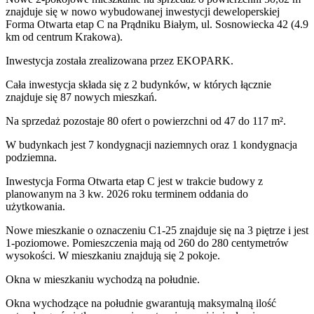
znajduje się w nowo
wybudowanej
inwestycji deweloperskiej
Forma Otwarta etap C
na Prądniku Białym
,
ul. Sosnowiecka
42
(4.9
km od centrum Krakowa).
Inwestycja
została zrealizowana
przez
EKOPARK.
Cała inwestycja składa się z
2
budynków
,
w których
łącznie
znajduje się 87 nowych mieszkań.
Na sprzedaż pozostaje 80 ofert o powierzchni od 47 do 117 m².
W budynkach jest 7 kondygnacji naziemnych
oraz 1 kondygnacja
podziemna.
Inwestycja Forma Otwarta etap C jest w trakcie budowy z
planowanym na 3 kw. 2026 roku terminem oddania do
użytkowania
.
Nowe mieszkanie
o oznaczeniu
C1-25
znajduje się na 3 piętrze
i jest
1
-poziomow
e
. Pomieszczenia mają
od 260 do 280
centymetrów
wysokości. W
mieszkaniu
znajdują
się
2
pokoje
.
Okna w mieszkaniu wychodzą na południe.
Okna wychodzące na południe gwarantują maksymalną ilość