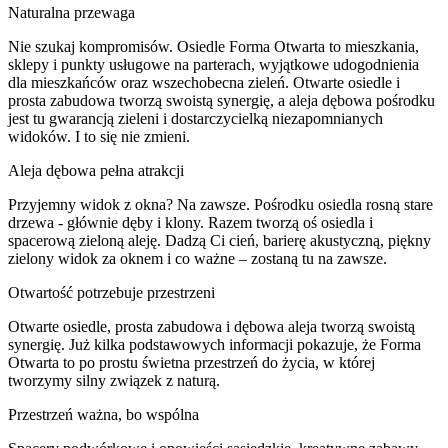
Naturalna przewaga
Nie szukaj kompromisów. Osiedle Forma Otwarta to mieszkania,
sklepy i punkty usługowe na parterach, wyjątkowe udogodnienia
dla mieszkańców oraz wszechobecna zieleń. Otwarte osiedle i
prosta zabudowa tworzą swoistą synergię, a aleja dębowa pośrodku
jest tu gwarancją zieleni i dostarczycielką niezapomnianych
widoków. I to się nie zmieni.
Aleja dębowa pełna atrakcji
Przyjemny widok z okna? Na zawsze. Pośrodku osiedla rosną stare
drzewa - głównie dęby i klony. Razem tworzą oś osiedla i
spacerową zieloną aleję. Dadzą Ci cień, barierę akustyczną, piękny
zielony widok za oknem i co ważne – zostaną tu na zawsze.
Otwartość potrzebuje przestrzeni
Otwarte osiedle, prosta zabudowa i dębowa aleja tworzą swoistą
synergię. Już kilka podstawowych informacji pokazuje, że Forma
Otwarta to po prostu świetna przestrzeń do życia, w której
tworzymy silny związek z naturą.
Przestrzeń ważna, bo wspólna