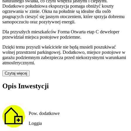
naturalnego światła, co czyni wnętrza jasnymi i ciepłymi.
Dodatkowo południowa ekspozycja pomaga obniżyć koszty
ogrzewania w zimie. Okna na południe są idealne dla osób
pragnących cieszyć się jasnym otoczeniem, które sprzyja dobremu
samopoczuciu oraz pozytywnej energii.
Dla przyszłych mieszkańców
Forma Otwarta etap C
deweloper
przewidział
miejsca postojowe podziemne
.
Dzięki temu przyszli właściciele nie będą musieli poszukiwać
wolnej przestrzeni parkingowej.
Dodatkowo, miejsce postojowe w
garażu podziemnym zabezpiecza przed niekorzystnymi warunkami
atmosferycznymi.
Czytaj więcej
Opis Inwestycji
Pow. dodatkowe
Loggia