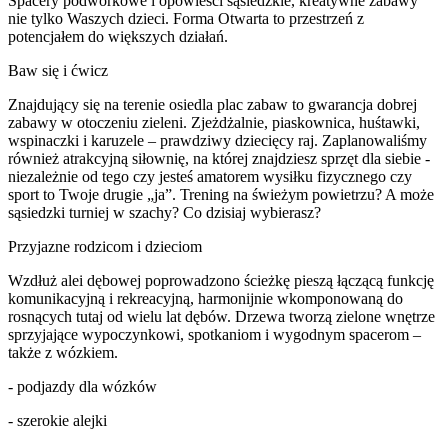
Spacery podwórkowe i opowieści sąsiedzkie, kreatywne zabawy
nie tylko Waszych dzieci. Forma Otwarta to przestrzeń z
potencjałem do większych działań.
Baw się i ćwicz
Znajdujący się na terenie osiedla plac zabaw to gwarancja dobrej
zabawy w otoczeniu zieleni. Zjeżdżalnie, piaskownica, huśtawki,
wspinaczki i karuzele – prawdziwy dziecięcy raj. Zaplanowaliśmy
również atrakcyjną siłownię, na której znajdziesz sprzęt dla siebie -
niezależnie od tego czy jesteś amatorem wysiłku fizycznego czy
sport to Twoje drugie „ja”. Trening na świeżym powietrzu? A może
sąsiedzki turniej w szachy? Co dzisiaj wybierasz?
Przyjazne rodzicom i dzieciom
Wzdłuż alei dębowej poprowadzono ścieżkę pieszą łączącą funkcję
komunikacyjną i rekreacyjną, harmonijnie wkomponowaną do
rosnących tutaj od wielu lat dębów. Drzewa tworzą zielone wnętrze
sprzyjające wypoczynkowi, spotkaniom i wygodnym spacerom –
także z wózkiem.
- podjazdy dla wózków
- szerokie alejki