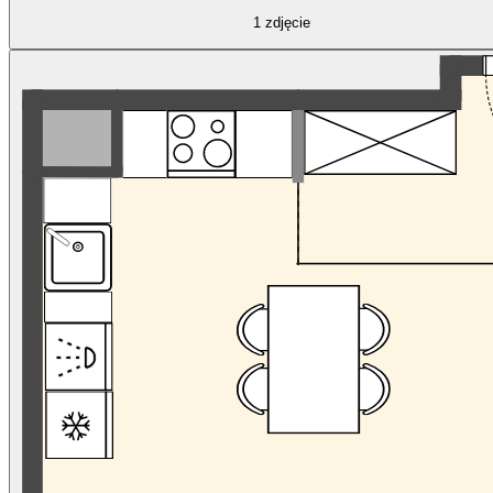
1
zdjęcie