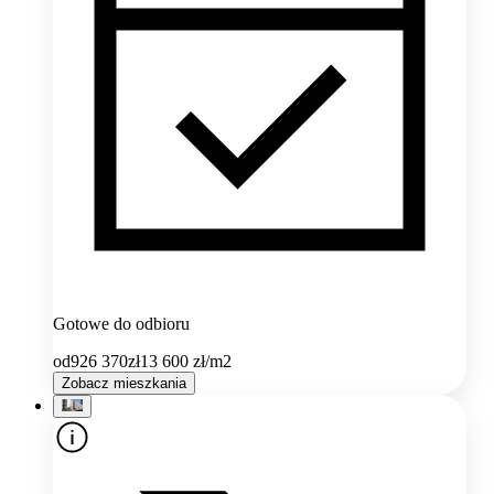
Gotowe do odbioru
od
926 370
zł
13 600
zł/m2
Zobacz mieszkania