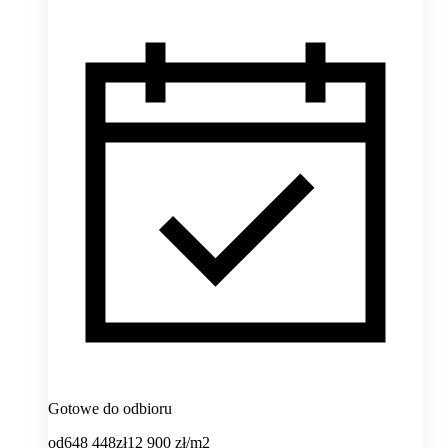
Gotowe do odbioru
od
648 448
zł
12 900
zł/m2