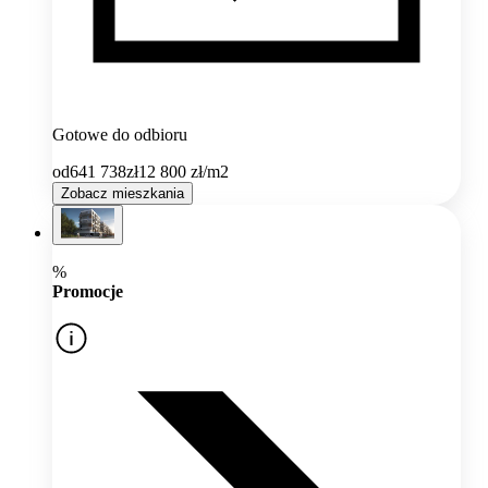
Gotowe do odbioru
od
641 738
zł
12 800
zł/m2
Zobacz mieszkania
%
Promocje