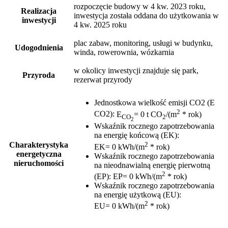
rozpoczęcie budowy w 4 kw. 2023 roku,
Realizacja
inwestycja została oddana do użytkowania w
inwestycji
4 kw. 2025 roku
plac zabaw, monitoring, usługi w budynku,
Udogodnienia
winda, rowerownia, wózkarnia
w okolicy inwestycji znajduje się park,
Przyroda
rezerwat przyrody
Jednostkowa wielkość emisji CO2 (E
2
CO2)
:
E
= 0 t CO
/(m
* rok)
CO
2
2
Wskaźnik rocznego zapotrzebowania
na energię końcową (EK)
:
2
Charakterystyka
EK= 0 kWh/(m
* rok)
energetyczna
Wskaźnik rocznego zapotrzebowania
nieruchomości
na nieodnawialną energię pierwotną
2
(EP)
:
EP= 0 kWh/(m
* rok)
Wskaźnik rocznego zapotrzebowania
na energię użytkową (EU)
:
2
EU= 0 kWh/(m
* rok)