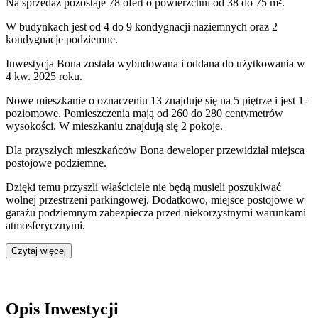
Na sprzedaż pozostaje 78 ofert o powierzchni od 38 do 75 m².
W budynkach jest od 4 do 9 kondygnacji naziemnych
oraz 2
kondygnacje podziemne.
Inwestycja Bona została wybudowana i oddana do użytkowania w
4 kw. 2025 roku
.
Nowe mieszkanie
o oznaczeniu
13
znajduje się na 5 piętrze
i jest
1
-
poziomow
e
. Pomieszczenia mają
od 260 do 280
centymetrów
wysokości. W
mieszkaniu
znajdują
się
2
pokoje
.
Dla przyszłych mieszkańców
Bona
deweloper przewidział
miejsca
postojowe podziemne
.
Dzięki temu przyszli właściciele nie będą musieli poszukiwać
wolnej przestrzeni parkingowej.
Dodatkowo, miejsce postojowe w
garażu podziemnym zabezpiecza przed niekorzystnymi warunkami
atmosferycznymi.
Czytaj więcej
Opis Inwestycji