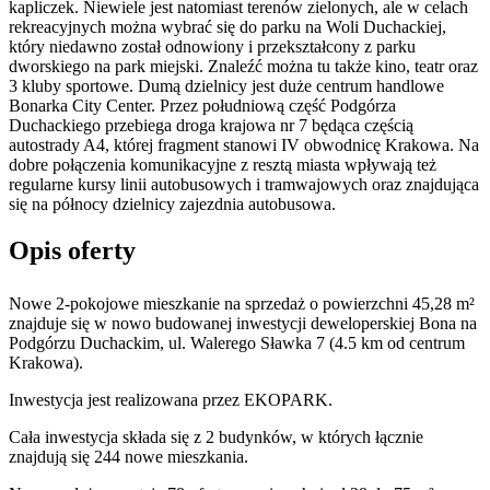
kapliczek. Niewiele jest natomiast terenów zielonych, ale w celach
rekreacyjnych można wybrać się do parku na Woli Duchackiej,
który niedawno został odnowiony i przekształcony z parku
dworskiego na park miejski. Znaleźć można tu także kino, teatr oraz
3 kluby sportowe. Dumą dzielnicy jest duże centrum handlowe
Bonarka City Center. Przez południową część Podgórza
Duchackiego przebiega droga krajowa nr 7 będąca częścią
autostrady A4, której fragment stanowi IV obwodnicę Krakowa. Na
dobre połączenia komunikacyjne z resztą miasta wpływają też
regularne kursy linii autobusowych i tramwajowych oraz znajdująca
się na północy dzielnicy zajezdnia autobusowa.
Opis oferty
Nowe 2-pokojowe mieszkanie na sprzedaż o powierzchni 45,28 m²
znajduje się w nowo
budowanej
inwestycji deweloperskiej
Bona
na
Podgórzu Duchackim
,
ul. Walerego Sławka
7
(4.5 km od centrum
Krakowa).
Inwestycja
jest realizowana
przez
EKOPARK.
Cała inwestycja składa się z
2
budynków
,
w których
łącznie
znajdują się 244 nowe mieszkania.