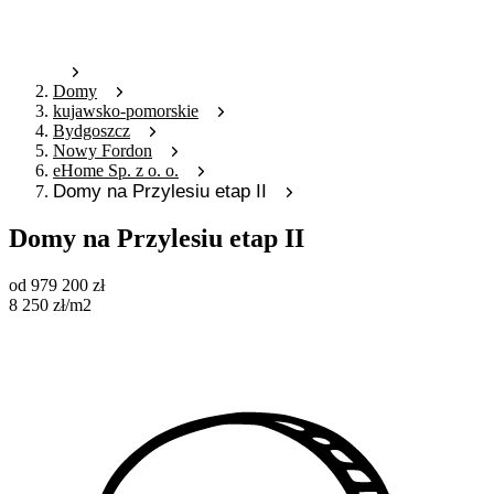
Domy
kujawsko-pomorskie
Bydgoszcz
Nowy Fordon
eHome Sp. z o. o.
Domy na Przylesiu etap II
Domy na Przylesiu etap II
od
979 200
zł
8 250
zł
/m2