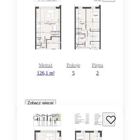
Metraż
Pokoje
Piętra
126,1 m²
5
2
Zobacz więcej