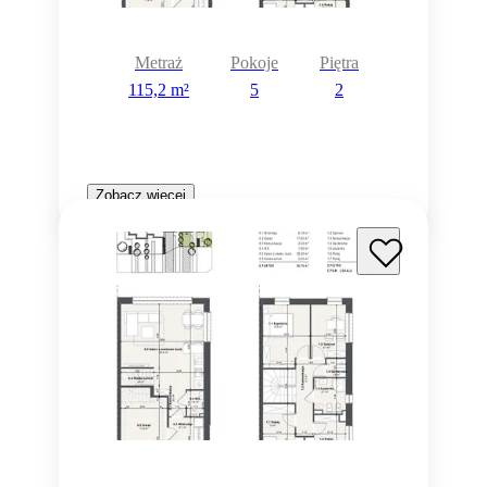
Metraż
Pokoje
Piętra
115,2 m²
5
2
Zobacz więcej