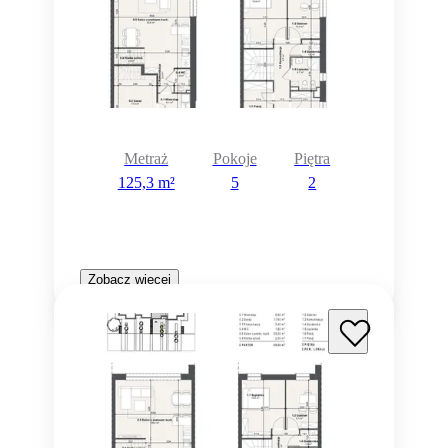
Metraż
Pokoje
Piętra
125,3 m²
5
2
Zobacz więcej