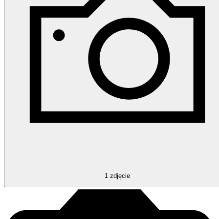
1
zdjęcie