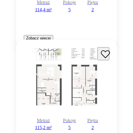
Metraż
Pokoje
Piętra
114,4 m²
5
2
Zobacz więcej
Rezerwacja
Metraż
Pokoje
Piętra
115,2 m²
5
2