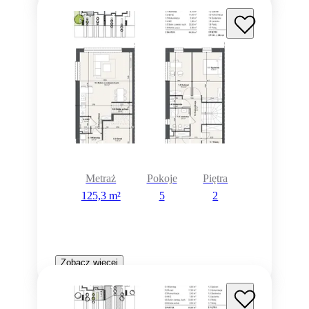
Metraż
Pokoje
Piętra
125,3 m²
5
2
Zobacz więcej