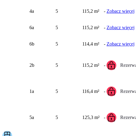
4a
5
115,2 m²
-
Zobacz więcej
6a
5
115,2 m²
-
Zobacz więcej
6b
5
114,4 m²
-
Zobacz więcej
2b
5
115,2 m²
-
Rezerwa
1a
5
116,4 m²
-
Rezerwa
5a
5
125,3 m²
-
Rezerwa