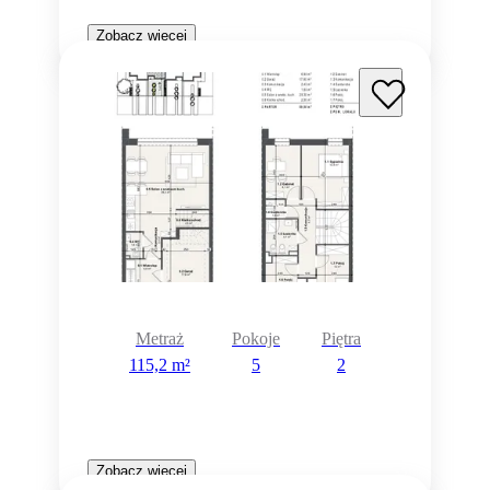
Zobacz więcej
Metraż
Pokoje
Piętra
115,2 m²
5
2
Zobacz więcej