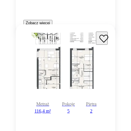
Zobacz więcej
Rezerwacja
Metraż
Pokoje
Piętra
116,4 m²
5
2