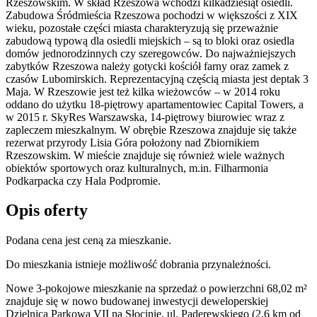
Rzeszowskim. W skład Rzeszowa wchodzi kilkadziesiąt osiedli.
Zabudowa Śródmieścia Rzeszowa pochodzi w większości z XIX
wieku, pozostałe części miasta charakteryzują się przeważnie
zabudową typową dla osiedli miejskich – są to bloki oraz osiedla
domów jednorodzinnych czy szeregowców. Do najważniejszych
zabytków Rzeszowa należy gotycki kościół farny oraz zamek z
czasów Lubomirskich. Reprezentacyjną częścią miasta jest deptak 3
Maja. W Rzeszowie jest też kilka wieżowców – w 2014 roku
oddano do użytku 18-piętrowy apartamentowiec Capital Towers, a
w 2015 r. SkyRes Warszawska, 14-piętrowy biurowiec wraz z
zapleczem mieszkalnym. W obrębie Rzeszowa znajduje się także
rezerwat przyrody Lisia Góra położony nad Zbiornikiem
Rzeszowskim. W mieście znajduje się również wiele ważnych
obiektów sportowych oraz kulturalnych, m.in. Filharmonia
Podkarpacka czy Hala Podpromie.
Opis oferty
Podana cena jest ceną za mieszkanie.
Do mieszkania istnieje możliwość dobrania przynależności.
Nowe 3-pokojowe mieszkanie na sprzedaż o powierzchni 68,02 m²
znajduje się w nowo
budowanej
inwestycji deweloperskiej
Dzielnica Parkowa VII
na Słocinie
,
ul. Paderewskiego
(2.6 km od