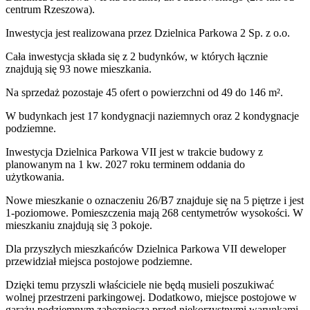
centrum Rzeszowa).
Inwestycja
jest realizowana
przez
Dzielnica Parkowa 2 Sp. z o.o.
Cała inwestycja składa się z
2
budynków
,
w których
łącznie
znajdują się 93 nowe mieszkania.
Na sprzedaż pozostaje 45 ofert o powierzchni od 49 do 146 m².
W budynkach jest 17 kondygnacji naziemnych
oraz 2 kondygnacje
podziemne.
Inwestycja Dzielnica Parkowa VII jest w trakcie budowy z
planowanym na 1 kw. 2027 roku terminem oddania do
użytkowania
.
Nowe mieszkanie
o oznaczeniu
26/B7
znajduje się na 5 piętrze
i jest
1
-poziomow
e
. Pomieszczenia mają
268
centymetrów wysokości. W
mieszkaniu
znajdują
się
3
pokoje
.
Dla przyszłych mieszkańców
Dzielnica Parkowa VII
deweloper
przewidział
miejsca postojowe podziemne
.
Dzięki temu przyszli właściciele nie będą musieli poszukiwać
wolnej przestrzeni parkingowej.
Dodatkowo, miejsce postojowe w
garażu podziemnym zabezpiecza przed niekorzystnymi warunkami