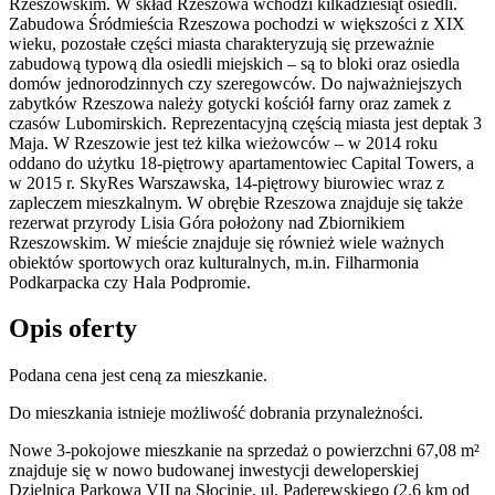
Rzeszowskim. W skład Rzeszowa wchodzi kilkadziesiąt osiedli.
Zabudowa Śródmieścia Rzeszowa pochodzi w większości z XIX
wieku, pozostałe części miasta charakteryzują się przeważnie
zabudową typową dla osiedli miejskich – są to bloki oraz osiedla
domów jednorodzinnych czy szeregowców. Do najważniejszych
zabytków Rzeszowa należy gotycki kościół farny oraz zamek z
czasów Lubomirskich. Reprezentacyjną częścią miasta jest deptak 3
Maja. W Rzeszowie jest też kilka wieżowców – w 2014 roku
oddano do użytku 18-piętrowy apartamentowiec Capital Towers, a
w 2015 r. SkyRes Warszawska, 14-piętrowy biurowiec wraz z
zapleczem mieszkalnym. W obrębie Rzeszowa znajduje się także
rezerwat przyrody Lisia Góra położony nad Zbiornikiem
Rzeszowskim. W mieście znajduje się również wiele ważnych
obiektów sportowych oraz kulturalnych, m.in. Filharmonia
Podkarpacka czy Hala Podpromie.
Opis oferty
Podana cena jest ceną za mieszkanie.
Do mieszkania istnieje możliwość dobrania przynależności.
Nowe 3-pokojowe mieszkanie na sprzedaż o powierzchni 67,08 m²
znajduje się w nowo
budowanej
inwestycji deweloperskiej
Dzielnica Parkowa VII
na Słocinie
,
ul. Paderewskiego
(2.6 km od