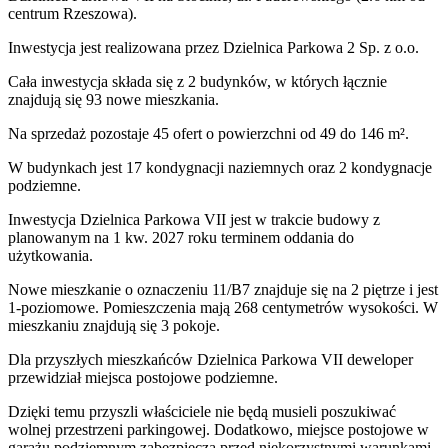
centrum Rzeszowa).
Inwestycja
jest realizowana
przez
Dzielnica Parkowa 2 Sp. z o.o.
Cała inwestycja składa się z
2
budynków
,
w których
łącznie
znajdują się 93 nowe mieszkania.
Na sprzedaż pozostaje 45 ofert o powierzchni od 49 do 146 m².
W budynkach jest 17 kondygnacji naziemnych
oraz 2 kondygnacje
podziemne.
Inwestycja Dzielnica Parkowa VII jest w trakcie budowy z
planowanym na 1 kw. 2027 roku terminem oddania do
użytkowania
.
Nowe mieszkanie
o oznaczeniu
11/B7
znajduje się na 2 piętrze
i jest
1
-poziomow
e
. Pomieszczenia mają
268
centymetrów wysokości. W
mieszkaniu
znajdują
się
3
pokoje
.
Dla przyszłych mieszkańców
Dzielnica Parkowa VII
deweloper
przewidział
miejsca postojowe podziemne
.
Dzięki temu przyszli właściciele nie będą musieli poszukiwać
wolnej przestrzeni parkingowej.
Dodatkowo, miejsce postojowe w
garażu podziemnym zabezpiecza przed niekorzystnymi warunkami