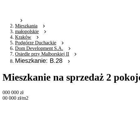
Mieszkania
małopolskie
Kraków
Podgórze Duchackie
Dom Development S.A.
Osiedle przy Malborskiej II
Mieszkanie: B.28
Mieszkanie na sprzedaż 2 pokoj
000 000
zł
00 000
zł
/m2