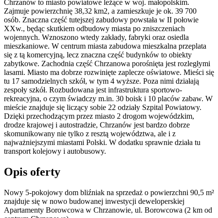
Chrzanów to miasto powiatowe leżące w woj. małopolskim.
Zajmuje powierzchnię 38,32 km2, a zamieszkuje je ok. 39 700
osób. Znaczna część tutejszej zabudowy powstała w II połowie
XXw., będąc skutkiem odbudowy miasta po zniszczeniach
wojennych. Wznoszono wtedy zakłady, fabryki oraz osiedla
mieszkaniowe. W centrum miasta zabudowa mieszkalna przeplata
się z tą komercyjną, lecz znaczna część budynków to obiekty
zabytkowe. Zachodnia część Chrzanowa porośnięta jest rozległymi
lasami. Miasto ma dobrze rozwinięte zaplecze oświatowe. Mieści się
tu 17 samodzielnych szkół, w tym 4 wyższe. Poza nimi działają
zespoły szkół. Rozbudowana jest infrastruktura sportowo-
rekreacyjna, o czym świadczy m.in. 30 boisk i 10 placów zabaw. W
mieście znajduje się liczący sobie 22 odziały Szpital Powiatowy.
Dzięki przechodzącym przez miasto 2 drogom wojewódzkim,
drodze krajowej i autostradzie, Chrzanów jest bardzo dobrze
skomunikowany nie tylko z resztą województwa, ale i z
najważniejszymi miastami Polski. W dodatku sprawnie działa tu
transport kolejowy i autobusowy.
Opis oferty
Nowy 5-pokojowy dom bliźniak na sprzedaż o powierzchni 90,5 m²
znajduje się w nowo
budowanej
inwestycji deweloperskiej
Apartamenty Borowcowa
w Chrzanowie
,
ul. Borowcowa
(2 km od