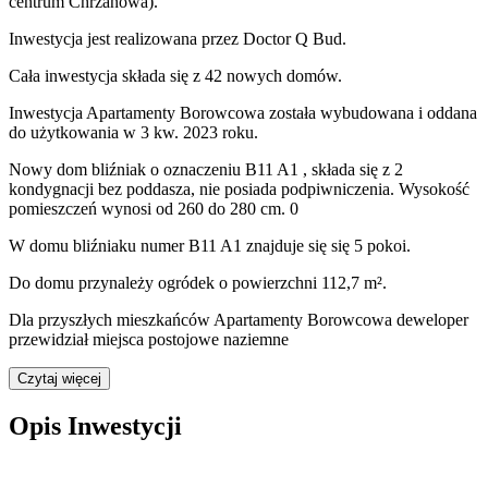
centrum Chrzanowa).
Inwestycja
jest realizowana
przez
Doctor Q Bud.
Cała inwestycja składa się z
42
nowych domów.
Inwestycja Apartamenty Borowcowa została wybudowana i oddana
do użytkowania w 3 kw. 2023 roku
.
Nowy dom
bliźniak
o oznaczeniu
B11 A1
,
składa się z 2
kondygnacji
bez poddasza
,
nie posiada podpiwniczenia
. Wysokość
pomieszczeń wynosi
od 260 do 280
cm.
0
W domu
bliźniaku
numer
B11 A1
znajduje się
się
5
pokoi
.
Do domu
przynależy
ogródek o powierzchni 112,7 m²
.
Dla przyszłych mieszkańców Apartamenty Borowcowa deweloper
przewidział
miejsca postojowe naziemne
Czytaj więcej
Opis Inwestycji