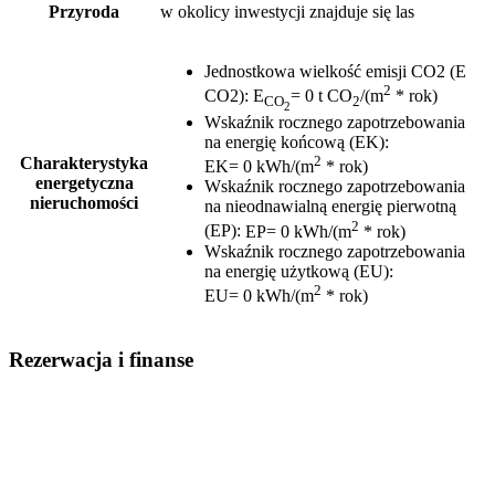
Przyroda
w okolicy inwestycji znajduje się las
Jednostkowa wielkość emisji CO2 (E
2
CO2)
:
E
= 0 t CO
/(m
* rok)
CO
2
2
Wskaźnik rocznego zapotrzebowania
na energię końcową (EK)
:
2
Charakterystyka
EK= 0 kWh/(m
* rok)
energetyczna
Wskaźnik rocznego zapotrzebowania
nieruchomości
na nieodnawialną energię pierwotną
2
(EP)
:
EP= 0 kWh/(m
* rok)
Wskaźnik rocznego zapotrzebowania
na energię użytkową (EU)
:
2
EU= 0 kWh/(m
* rok)
Rezerwacja i finanse