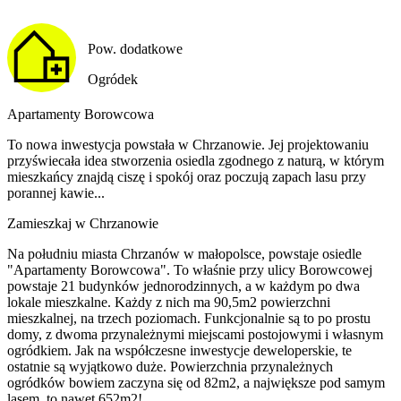
Pow. dodatkowe
Ogródek
Apartamenty Borowcowa
To nowa inwestycja powstała w Chrzanowie. Jej projektowaniu
przyświecała idea stworzenia osiedla zgodnego z naturą, w którym
mieszkańcy znajdą ciszę i spokój oraz poczują zapach lasu przy
porannej kawie...
Zamieszkaj w Chrzanowie
Na południu miasta Chrzanów w małopolsce, powstaje osiedle
"Apartamenty Borowcowa". To właśnie przy ulicy Borowcowej
powstaje 21 budynków jednorodzinnych, a w każdym po dwa
lokale mieszkalne. Każdy z nich ma 90,5m2 powierzchni
mieszkalnej, na trzech poziomach. Funkcjonalnie są to po prostu
domy, z dwoma przynależnymi miejscami postojowymi i własnym
ogródkiem. Jak na współczesne inwestycje deweloperskie, te
ostatnie są wyjątkowo duże. Powierzchnia przynależnych
ogródków bowiem zaczyna się od 82m2, a największe pod samym
lasem, to nawet 652m2!