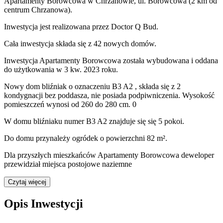
Apartamenty Borowcowa
w Chrzanowie
,
ul. Borowcowa
(2 km od
centrum Chrzanowa).
Inwestycja
jest realizowana
przez
Doctor Q Bud.
Cała inwestycja składa się z
42
nowych domów.
Inwestycja Apartamenty Borowcowa została wybudowana i oddana
do użytkowania w 3 kw. 2023 roku
.
Nowy dom
bliźniak
o oznaczeniu
B3 A2
,
składa się z 2
kondygnacji
bez poddasza
,
nie posiada podpiwniczenia
. Wysokość
pomieszczeń wynosi
od 260 do 280
cm.
0
W domu
bliźniaku
numer
B3 A2
znajduje się
się
5
pokoi
.
Do domu
przynależy
ogródek o powierzchni 82 m²
.
Dla przyszłych mieszkańców Apartamenty Borowcowa deweloper
przewidział
miejsca postojowe naziemne
Czytaj więcej
Opis Inwestycji