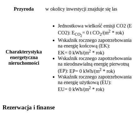
Przyroda
w okolicy inwestycji znajduje się las
Jednostkowa wielkość emisji CO2 (E
2
CO2)
:
E
= 0 t CO
/(m
* rok)
CO
2
2
Wskaźnik rocznego zapotrzebowania
na energię końcową (EK)
:
2
Charakterystyka
EK= 0 kWh/(m
* rok)
energetyczna
Wskaźnik rocznego zapotrzebowania
nieruchomości
na nieodnawialną energię pierwotną
2
(EP)
:
EP= 0 kWh/(m
* rok)
Wskaźnik rocznego zapotrzebowania
na energię użytkową (EU)
:
2
EU= 0 kWh/(m
* rok)
Rezerwacja i finanse