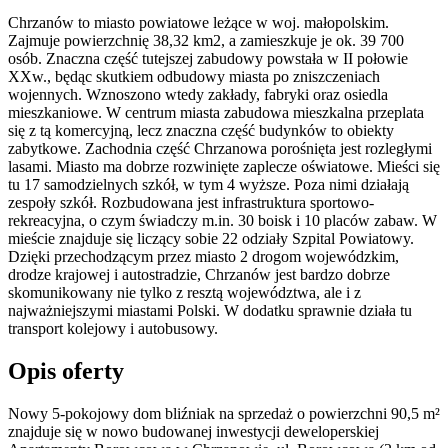
Chrzanów to miasto powiatowe leżące w woj. małopolskim.
Zajmuje powierzchnię 38,32 km2, a zamieszkuje je ok. 39 700
osób. Znaczna część tutejszej zabudowy powstała w II połowie
XXw., będąc skutkiem odbudowy miasta po zniszczeniach
wojennych. Wznoszono wtedy zakłady, fabryki oraz osiedla
mieszkaniowe. W centrum miasta zabudowa mieszkalna przeplata
się z tą komercyjną, lecz znaczna część budynków to obiekty
zabytkowe. Zachodnia część Chrzanowa porośnięta jest rozległymi
lasami. Miasto ma dobrze rozwinięte zaplecze oświatowe. Mieści się
tu 17 samodzielnych szkół, w tym 4 wyższe. Poza nimi działają
zespoły szkół. Rozbudowana jest infrastruktura sportowo-
rekreacyjna, o czym świadczy m.in. 30 boisk i 10 placów zabaw. W
mieście znajduje się liczący sobie 22 odziały Szpital Powiatowy.
Dzięki przechodzącym przez miasto 2 drogom wojewódzkim,
drodze krajowej i autostradzie, Chrzanów jest bardzo dobrze
skomunikowany nie tylko z resztą województwa, ale i z
najważniejszymi miastami Polski. W dodatku sprawnie działa tu
transport kolejowy i autobusowy.
Opis oferty
Nowy 5-pokojowy dom bliźniak na sprzedaż o powierzchni 90,5 m²
znajduje się w nowo
budowanej
inwestycji deweloperskiej