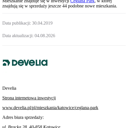
Mieszkanie
znajduje się w inwestycji
Ceglana Park
, w której
znajdują
się w sprzedaży jeszcze
44
podobne nowe mieszkania
.
Data publikacji:
30.04.2019
Data aktualizacji:
04.08.2026
Develia
Strona internetowa inwestycji
www.develia.pl/pl/mieszkania/katowice/ceglana-park
Adres biura sprzedaży:
ul. Bracka 28, 40-858 Katowice