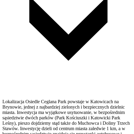
Lokalizacja Osiedle Ceglana Park powstaje w Katowicach na
Brynowie, jednej z najbardziej zielonych i bezpiecznych dzielnic
miasta. Inwestycja ma wyjątkowe usytuowanie, w bezpośrednim
sąsiedztwie dwóch parków (Park Kościuszki i Katowicki Park
Leśny), pieszo dojdziemy stąd także do Muchowca i Doliny Trzech
Stawów. Inwestycję dzieli od centrum miasta zaledwie 1 km, a w
bezpośrednim sąsiedztwie znajdują się przystanki autobusowe i