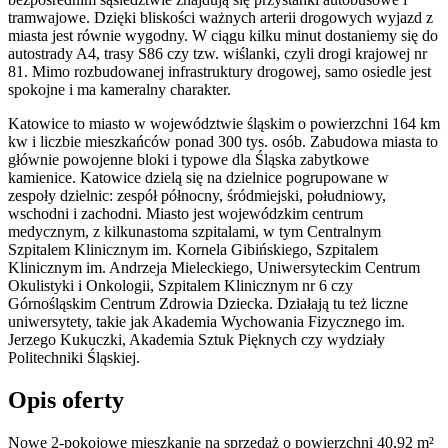
tramwajowe. Dzięki bliskości ważnych arterii drogowych wyjazd z
miasta jest równie wygodny. W ciągu kilku minut dostaniemy się do
autostrady A4, trasy S86 czy tzw. wiślanki, czyli drogi krajowej nr
81. Mimo rozbudowanej infrastruktury drogowej, samo osiedle jest
spokojne i ma kameralny charakter.
Katowice to miasto w województwie śląskim o powierzchni 164 km
kw i liczbie mieszkańców ponad 300 tys. osób. Zabudowa miasta to
głównie powojenne bloki i typowe dla Śląska zabytkowe
kamienice. Katowice dzielą się na dzielnice pogrupowane w
zespoły dzielnic: zespół północny, śródmiejski, południowy,
wschodni i zachodni. Miasto jest wojewódzkim centrum
medycznym, z kilkunastoma szpitalami, w tym Centralnym
Szpitalem Klinicznym im. Kornela Gibińskiego, Szpitalem
Klinicznym im. Andrzeja Mieleckiego, Uniwersyteckim Centrum
Okulistyki i Onkologii, Szpitalem Klinicznym nr 6 czy
Górnośląskim Centrum Zdrowia Dziecka. Działają tu też liczne
uniwersytety, takie jak Akademia Wychowania Fizycznego im.
Jerzego Kukuczki, Akademia Sztuk Pięknych czy wydziały
Politechniki Śląskiej.
Opis oferty
Nowe 2-pokojowe mieszkanie na sprzedaż o powierzchni 40,92 m²