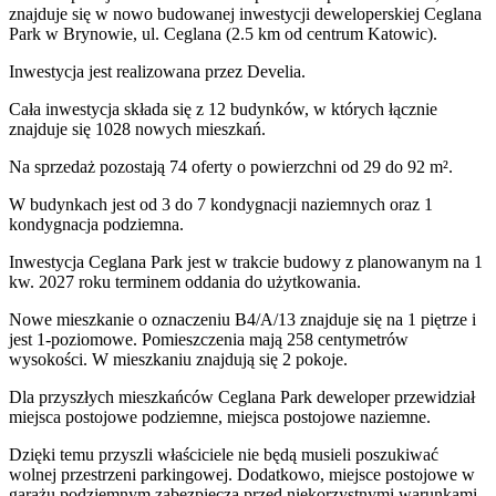
znajduje się w nowo
budowanej
inwestycji deweloperskiej
Ceglana
Park
w Brynowie
,
ul. Ceglana
(2.5 km od centrum Katowic).
Inwestycja
jest realizowana
przez
Develia.
Cała inwestycja składa się z
12
budynków
,
w których
łącznie
znajduje się 1028 nowych mieszkań.
Na sprzedaż pozostają 74 oferty o powierzchni od 29 do 92 m².
W budynkach jest od 3 do 7 kondygnacji naziemnych
oraz 1
kondygnacja podziemna.
Inwestycja Ceglana Park jest w trakcie budowy z planowanym na 1
kw. 2027 roku terminem oddania do użytkowania
.
Nowe mieszkanie
o oznaczeniu
B4/A/13
znajduje się na 1 piętrze
i
jest
1
-poziomow
e
. Pomieszczenia mają
258
centymetrów
wysokości. W
mieszkaniu
znajdują
się
2
pokoje
.
Dla przyszłych mieszkańców
Ceglana Park
deweloper przewidział
miejsca postojowe podziemne, miejsca postojowe naziemne
.
Dzięki temu przyszli właściciele nie będą musieli poszukiwać
wolnej przestrzeni parkingowej.
Dodatkowo, miejsce postojowe w
garażu podziemnym zabezpiecza przed niekorzystnymi warunkami