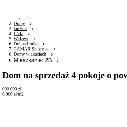
Domy
łódzkie
Łódź
Widzew
Dolina Łódki
CAMAR Sp. z o.o.
Domy w akacjach
Mieszkanie: 2B
Dom na sprzedaż 4 pokoje o po
000 000
zł
0 000
zł
/m2