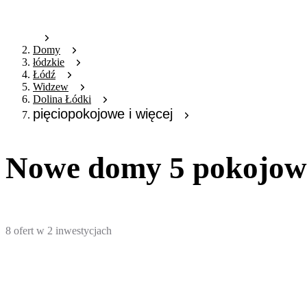
Domy
łódzkie
Łódź
Widzew
Dolina Łódki
pięciopokojowe i więcej
Nowe domy 5 pokojowe
8
ofert
w
2
inwestycjach