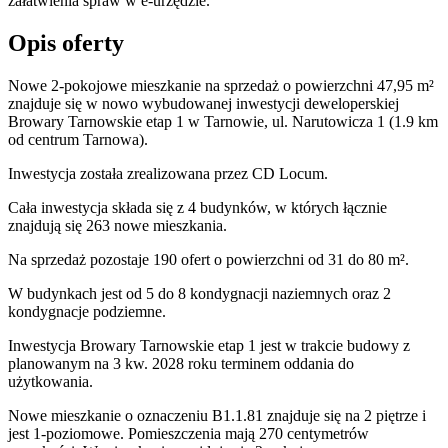
załatwienia spraw w e-urzędzie.
Opis oferty
Nowe 2-pokojowe mieszkanie na sprzedaż o powierzchni 47,95 m²
znajduje się w nowo
wybudowanej
inwestycji deweloperskiej
Browary Tarnowskie etap 1
w Tarnowie
,
ul. Narutowicza
1
(1.9 km
od centrum Tarnowa).
Inwestycja
została zrealizowana
przez
CD Locum.
Cała inwestycja składa się z
4
budynków
,
w których
łącznie
znajdują się 263 nowe mieszkania.
Na sprzedaż pozostaje 190 ofert o powierzchni od 31 do 80 m².
W budynkach jest od 5 do 8 kondygnacji naziemnych
oraz 2
kondygnacje podziemne.
Inwestycja Browary Tarnowskie etap 1 jest w trakcie budowy z
planowanym na 3 kw. 2028 roku terminem oddania do
użytkowania
.
Nowe mieszkanie
o oznaczeniu
B1.1.81
znajduje się na 2 piętrze
i
jest
1
-poziomow
e
. Pomieszczenia mają
270
centymetrów