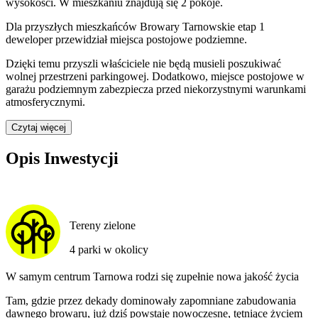
wysokości. W
mieszkaniu
znajdują
się
2
pokoje
.
Dla przyszłych mieszkańców
Browary Tarnowskie etap 1
deweloper przewidział
miejsca postojowe podziemne
.
Dzięki temu przyszli właściciele nie będą musieli poszukiwać
wolnej przestrzeni parkingowej.
Dodatkowo, miejsce postojowe w
garażu podziemnym zabezpiecza przed niekorzystnymi warunkami
atmosferycznymi.
Czytaj więcej
Opis Inwestycji
Tereny zielone
4 parki w okolicy
W samym centrum Tarnowa rodzi się zupełnie nowa jakość życia
Tam, gdzie przez dekady dominowały zapomniane zabudowania
dawnego browaru, już dziś powstaje nowoczesne, tętniące życiem