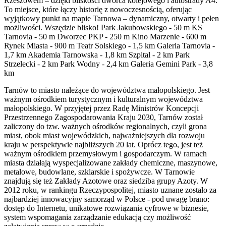
Rzeszowem – dzięki bliskości dworca kolejowego i autostrady A4.
To miejsce, które łączy historię z nowoczesnością, oferując
wyjątkowy punkt na mapie Tarnowa – dynamiczny, otwarty i pełen
możliwości. Wszędzie blisko! Park Jakubowskiego - 50 m KS
Tarnovia - 50 m Dworzec PKP - 250 m Kino Marzenie - 600 m
Rynek Miasta - 900 m Teatr Solskiego - 1,5 km Galeria Tarnovia -
1,7 km Akademia Tarnowska - 1,8 km Szpital - 2 km Park
Strzelecki - 2 km Park Wodny - 2,4 km Galeria Gemini Park - 3,8
km
Tarnów to miasto należące do województwa małopolskiego. Jest
ważnym ośrodkiem turystycznym i kulturalnym województwa
małopolskiego. W przyjętej przez Radę Ministrów Koncepcji
Przestrzennego Zagospodarowania Kraju 2030, Tarnów został
zaliczony do tzw. ważnych ośrodków regionalnych, czyli grona
miast, obok miast wojewódzkich, najważniejszych dla rozwoju
kraju w perspektywie najbliższych 20 lat. Oprócz tego, jest też
ważnym ośrodkiem przemysłowym i gospodarczym. W ramach
miasta działają wyspecjalizowane zakłady chemiczne, maszynowe,
metalowe, budowlane, szklarskie i spożywcze. W Tarnowie
znajdują się też Zakłady Azotowe oraz siedziba grupy Azoty. W
2012 roku, w rankingu Rzeczypospolitej, miasto uznane zostało za
najbardziej innowacyjny samorząd w Polsce - pod uwagę brano:
dostęp do Internetu, unikatowe rozwiązania cyfrowe w biznesie,
system wspomagania zarządzanie edukacją czy możliwość