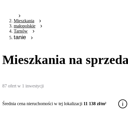
Mieszkania
małopolskie
Tarnów
tanie
Mieszkania na sprzeda
87
ofert
w
1
inwestycji
Średnia cena nieruchomości w tej lokalizacji
11 138 zł/m²