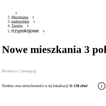
Mieszkania
małopolskie
Tarnów
trzypokojowe
Nowe mieszkania 3 po
89
ofert
w
1
inwestycji
Średnia cena nieruchomości w tej lokalizacji
11 138 zł/m²