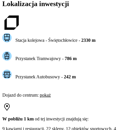
Lokalizacja inwestycji
Stacja kolejowa -
Świętochłowice
-
2330
m
Przystanek Tramwajowy
-
786
m
Przystanek Autobusowy
-
242
m
Dojazd do centrum
:
pokaż
W pobliżu 1 km
od tej
inwestycji
znajdują się:
9 kawiarni i restauracji, 22 sklepy, 12 obiektów sportowych, 4