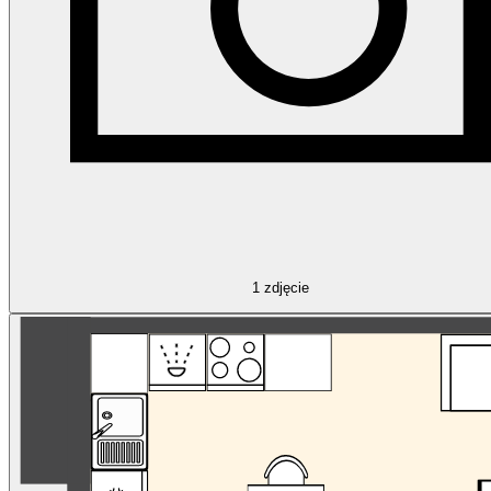
1
zdjęcie