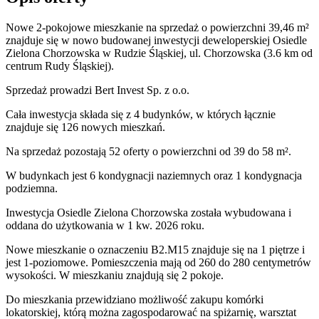
Nowe 2-pokojowe mieszkanie na sprzedaż o powierzchni 39,46 m²
znajduje się w nowo
budowanej
inwestycji deweloperskiej
Osiedle
Zielona Chorzowska
w Rudzie Śląskiej
,
ul. Chorzowska
(3.6 km od
centrum Rudy Śląskiej).
Sprzedaż
prowadzi
Bert Invest Sp. z o.o.
Cała inwestycja składa się z
4
budynków
,
w których
łącznie
znajduje się 126 nowych mieszkań.
Na sprzedaż pozostają 52 oferty o powierzchni od 39 do 58 m².
W budynkach jest 6 kondygnacji naziemnych
oraz 1 kondygnacja
podziemna.
Inwestycja Osiedle Zielona Chorzowska została wybudowana i
oddana do użytkowania w 1 kw. 2026 roku
.
Nowe mieszkanie
o oznaczeniu
B2.M15
znajduje się na 1 piętrze
i
jest
1
-poziomow
e
. Pomieszczenia mają
od 260 do 280
centymetrów
wysokości. W
mieszkaniu
znajdują
się
2
pokoje
.
Do
mieszkania
przewidziano możliwość zakupu komórki
lokatorskiej
, którą można zagospodarować na spiżarnię, warsztat