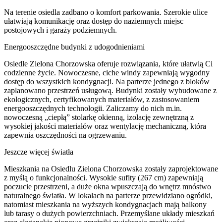
Na terenie osiedla zadbano o komfort parkowania. Szerokie ulice
ułatwiają komunikację oraz dostęp do naziemnych miejsc
postojowych i garaży podziemnych.
Energooszczędne budynki z udogodnieniami
Osiedle Zielona Chorzowska oferuje rozwiązania, które ułatwią Ci
codzienne życie. Nowoczesne, ciche windy zapewniają wygodny
dostęp do wszystkich kondygnacji. Na parterze jednego z bloków
zaplanowano przestrzeń usługową. Budynki zostały wybudowane z
ekologicznych, certyfikowanych materiałów, z zastosowaniem
energooszczędnych technologii. Zaliczamy do nich m.in.
nowoczesną „ciepłą” stolarkę okienną, izolację zewnętrzną z
wysokiej jakości materiałów oraz wentylację mechaniczną, która
zapewnia oszczędności na ogrzewaniu.
Jeszcze więcej światła
Mieszkania na Osiedlu Zielona Chorzowska zostały zaprojektowane
z myślą o funkcjonalności. Wysokie sufity (267 cm) zapewniają
poczucie przestrzeni, a duże okna wpuszczają do wnętrz mnóstwo
naturalnego światła. W lokalach na parterze przewidziano ogródki,
natomiast mieszkania na wyższych kondygnacjach mają balkony
lub tarasy o dużych powierzchniach. Przemyślane układy mieszkań