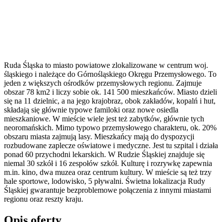
Ruda Śląska to miasto powiatowe zlokalizowane w centrum woj.
śląskiego i należące do Górnośląskiego Okręgu Przemysłowego. To
jeden z większych ośrodków przemysłowych regionu. Zajmuje
obszar 78 km2 i liczy sobie ok. 141 500 mieszkańców. Miasto dzieli
się na 11 dzielnic, a na jego krajobraz, obok zakładów, kopalń i hut,
składają się głównie typowe familoki oraz nowe osiedla
mieszkaniowe. W mieście wiele jest też zabytków, głównie tych
neoromańskich. Mimo typowo przemysłowego charakteru, ok. 20%
obszaru miasta zajmują lasy. Mieszkańcy mają do dyspozycji
rozbudowane zaplecze oświatowe i medyczne. Jest tu szpital i działa
ponad 60 przychodni lekarskich. W Rudzie Śląskiej znajduje się
niemal 30 szkół i 16 zespołów szkół. Kulturę i rozrywkę zapewnia
m.in. kino, dwa muzea oraz centrum kultury. W mieście są też trzy
hale sportowe, lodowisko, 5 pływalni. Świetna lokalizacja Rudy
Śląskiej gwarantuje bezproblemowe połączenia z innymi miastami
regionu oraz reszty kraju.
Opis oferty