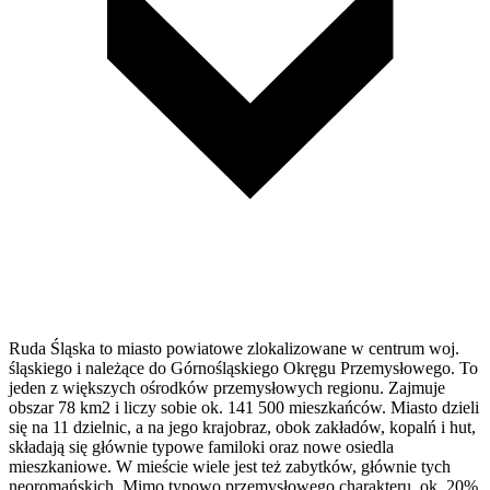
Ruda Śląska to miasto powiatowe zlokalizowane w centrum woj.
śląskiego i należące do Górnośląskiego Okręgu Przemysłowego. To
jeden z większych ośrodków przemysłowych regionu. Zajmuje
obszar 78 km2 i liczy sobie ok. 141 500 mieszkańców. Miasto dzieli
się na 11 dzielnic, a na jego krajobraz, obok zakładów, kopalń i hut,
składają się głównie typowe familoki oraz nowe osiedla
mieszkaniowe. W mieście wiele jest też zabytków, głównie tych
neoromańskich. Mimo typowo przemysłowego charakteru, ok. 20%