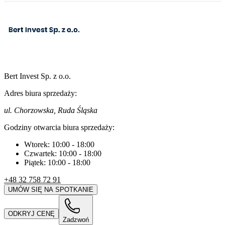
Bert Invest Sp. z o.o.
Adres biura sprzedaży:
ul. Chorzowska, Ruda Śląska
Godziny otwarcia biura sprzedaży:
Wtorek:
10:00
-
18:00
Czwartek:
10:00
-
18:00
Piątek:
10:00
-
18:00
+48 32 758 72 91
UMÓW SIĘ NA SPOTKANIE
ODKRYJ CENĘ
Zadzwoń