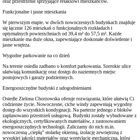
oraz przestrzenie sprzyjające relaksowi mieszkańców.
Funkcjonalne i jasne mieszkania
W pierwszym etapie, w dwóch nowoczesnych budynkach znajduje
się łącznie 126 mieszkań o funkcjonalnych rozkładach i
optymalnych powierzchniach od 39,4 m² do 57,5 m². Każde
mieszkanie ma duże okna, zapewniające doskonałe doświetlenie i
jasne wnętrza.
Wygodne parkowanie na co dzień
Na terenie osiedla zadbano o komfort parkowania. Szerokie ulice
ułatwiają komunikację oraz dostęp do naziemnych miejsc
postojowych i garaży podziemnych.
Energooszczędne budynki z udogodnieniami
Osiedle Zielona Chorzowska oferuje rozwiązania, które ułatwią Ci
codzienne życie. Nowoczesne, ciche windy zapewniają wygodny
dostęp do wszystkich kondygnacji. Na parterze jednego z bloków
zaplanowano przestrzeń usługową. Budynki zostały wybudowane z
ekologicznych, certyfikowanych materiałów, z zastosowaniem
energooszczędnych technologii. Zaliczamy do nich m.in.
nowoczesną „ciepłą” stolarkę okienną, izolację zewnętrzną z
wysokiej jakości materiałów oraz wentylację mechaniczną, która