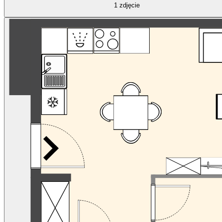
1
zdjęcie