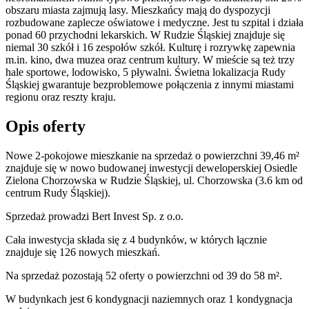
obszaru miasta zajmują lasy. Mieszkańcy mają do dyspozycji
rozbudowane zaplecze oświatowe i medyczne. Jest tu szpital i działa
ponad 60 przychodni lekarskich. W Rudzie Śląskiej znajduje się
niemal 30 szkół i 16 zespołów szkół. Kulturę i rozrywkę zapewnia
m.in. kino, dwa muzea oraz centrum kultury. W mieście są też trzy
hale sportowe, lodowisko, 5 pływalni. Świetna lokalizacja Rudy
Śląskiej gwarantuje bezproblemowe połączenia z innymi miastami
regionu oraz reszty kraju.
Opis oferty
Nowe 2-pokojowe mieszkanie na sprzedaż o powierzchni 39,46 m²
znajduje się w nowo
budowanej
inwestycji deweloperskiej
Osiedle
Zielona Chorzowska
w Rudzie Śląskiej
,
ul. Chorzowska
(3.6 km od
centrum Rudy Śląskiej).
Sprzedaż
prowadzi
Bert Invest Sp. z o.o.
Cała inwestycja składa się z
4
budynków
,
w których
łącznie
znajduje się 126 nowych mieszkań.
Na sprzedaż pozostają 52 oferty o powierzchni od 39 do 58 m².
W budynkach jest 6 kondygnacji naziemnych
oraz 1 kondygnacja