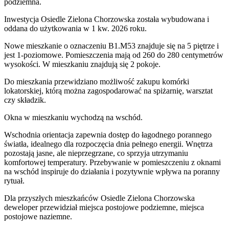
podziemna.
Inwestycja Osiedle Zielona Chorzowska została wybudowana i
oddana do użytkowania w 1 kw. 2026 roku
.
Nowe mieszkanie
o oznaczeniu
B1.M53
znajduje się na 5 piętrze
i
jest
1
-poziomow
e
. Pomieszczenia mają
od 260 do 280
centymetrów
wysokości. W
mieszkaniu
znajdują
się
2
pokoje
.
Do
mieszkania
przewidziano możliwość zakupu komórki
lokatorskiej
, którą można zagospodarować na spiżarnię, warsztat
czy składzik.
Okna w mieszkaniu wychodzą na wschód.
Wschodnia orientacja zapewnia dostęp do łagodnego porannego
światła, idealnego dla rozpoczęcia dnia pełnego energii. Wnętrza
pozostają jasne, ale nieprzegrzane, co sprzyja utrzymaniu
komfortowej temperatury. Przebywanie w pomieszczeniu z oknami
na wschód inspiruje do działania i pozytywnie wpływa na poranny
rytuał.
Dla przyszłych mieszkańców
Osiedle Zielona Chorzowska
deweloper przewidział
miejsca postojowe podziemne, miejsca
postojowe naziemne
.