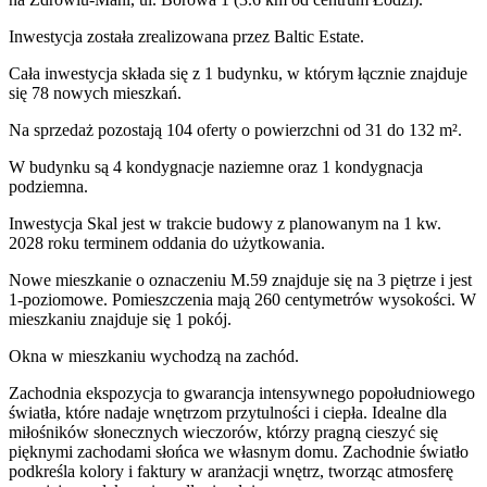
Inwestycja
została zrealizowana
przez
Baltic Estate.
Cała inwestycja składa się z
1
budynku
,
w którym
łącznie znajduje
się 78 nowych mieszkań.
Na sprzedaż pozostają 104 oferty o powierzchni od 31 do 132 m².
W budynku są 4 kondygnacje naziemne
oraz 1 kondygnacja
podziemna.
Inwestycja Skal jest w trakcie budowy z planowanym na 1 kw.
2028 roku terminem oddania do użytkowania
.
Nowe mieszkanie
o oznaczeniu
M.59
znajduje się na 3 piętrze
i jest
1
-poziomow
e
. Pomieszczenia mają
260
centymetrów wysokości. W
mieszkaniu
znajduje
się
1
pokój
.
Okna w mieszkaniu wychodzą na zachód.
Zachodnia ekspozycja to gwarancja intensywnego popołudniowego
światła, które nadaje wnętrzom przytulności i ciepła. Idealne dla
miłośników słonecznych wieczorów, którzy pragną cieszyć się
pięknymi zachodami słońca we własnym domu. Zachodnie światło
podkreśla kolory i faktury w aranżacji wnętrz, tworząc atmosferę