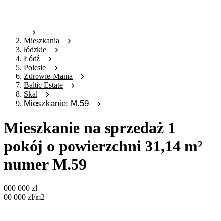
Mieszkania
łódzkie
Łódź
Polesie
Zdrowie-Mania
Baltic Estate
Skal
Mieszkanie: M.59
Mieszkanie na sprzedaż 1
pokój o powierzchni 31,14 m²
numer M.59
000 000
zł
00 000
zł
/m2