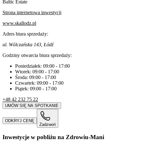
Baltic Estate
Strona internetowa inwestycji
www.skallodz.pl
Adres biura sprzedaży:
ul. Wólczańska 143, Łódź
Godziny otwarcia biura sprzedaży:
Poniedziałek:
09:00
-
17:00
Wtorek:
09:00
-
17:00
Środa:
09:00
-
17:00
Czwartek:
09:00
-
17:00
Piątek:
09:00
-
17:00
+48 42 232 75 22
UMÓW SIĘ NA SPOTKANIE
ODKRYJ CENĘ
Zadzwoń
Inwestycje w pobliżu na Zdrowiu-Mani