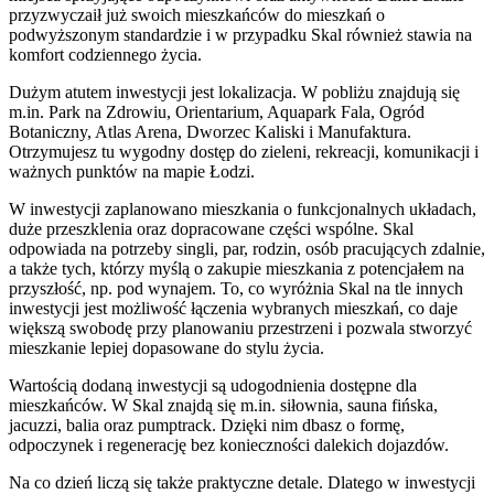
przyzwyczaił już swoich mieszkańców do mieszkań o
podwyższonym standardzie i w przypadku Skal również stawia na
komfort codziennego życia.
Dużym atutem inwestycji jest lokalizacja. W pobliżu znajdują się
m.in. Park na Zdrowiu, Orientarium, Aquapark Fala, Ogród
Botaniczny, Atlas Arena, Dworzec Kaliski i Manufaktura.
Otrzymujesz tu wygodny dostęp do zieleni, rekreacji, komunikacji i
ważnych punktów na mapie Łodzi.
W inwestycji zaplanowano mieszkania o funkcjonalnych układach,
duże przeszklenia oraz dopracowane części wspólne. Skal
odpowiada na potrzeby singli, par, rodzin, osób pracujących zdalnie,
a także tych, którzy myślą o zakupie mieszkania z potencjałem na
przyszłość, np. pod wynajem. To, co wyróżnia Skal na tle innych
inwestycji jest możliwość łączenia wybranych mieszkań, co daje
większą swobodę przy planowaniu przestrzeni i pozwala stworzyć
mieszkanie lepiej dopasowane do stylu życia.
Wartością dodaną inwestycji są udogodnienia dostępne dla
mieszkańców. W Skal znajdą się m.in. siłownia, sauna fińska,
jacuzzi, balia oraz pumptrack. Dzięki nim dbasz o formę,
odpoczynek i regenerację bez konieczności dalekich dojazdów.
Na co dzień liczą się także praktyczne detale. Dlatego w inwestycji