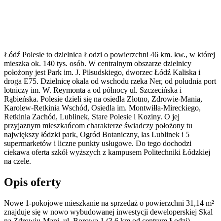
Łódź Polesie to dzielnica Łodzi o powierzchni 46 km. kw., w której
mieszka ok. 140 tys. osób. W centralnym obszarze dzielnicy
położony jest Park im. J. Piłsudskiego, dworzec Łódź Kaliska i
droga E75. Dzielnicę okala od wschodu rzeka Ner, od południa port
lotniczy im. W. Reymonta a od północy ul. Szczecińska i
Rąbieńska. Polesie dzieli się na osiedla Złotno, Zdrowie-Mania,
Karolew-Retkinia Wschód, Osiedla im. Montwiłła-Mireckiego,
Retkinia Zachód, Lublinek, Stare Polesie i Koziny. O jej
przyjaznym mieszkańcom charakterze świadczy położony tu
największy łódzki park, Ogród Botaniczny, las Lublinek i 5
supermarketów i liczne punkty usługowe. Do tego dochodzi
ciekawa oferta szkół wyższych z kampusem Politechniki Łódzkiej
na czele.
Opis oferty
Nowe 1-pokojowe mieszkanie na sprzedaż o powierzchni 31,14 m²
znajduje się w nowo
wybudowanej
inwestycji deweloperskiej
Skal
na Zdrowiu-Mani
,
ul. Borowa
1
(3.6 km od centrum Łodzi).