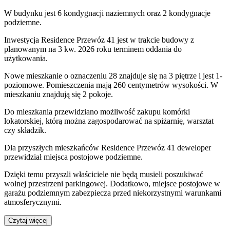
W budynku jest 6 kondygnacji naziemnych
oraz 2 kondygnacje
podziemne.
Inwestycja Residence Przewóz 41 jest w trakcie budowy z
planowanym na 3 kw. 2026 roku terminem oddania do
użytkowania
.
Nowe mieszkanie
o oznaczeniu
28
znajduje się na 3 piętrze
i jest
1
-
poziomow
e
. Pomieszczenia mają
260
centymetrów wysokości. W
mieszkaniu
znajdują
się
2
pokoje
.
Do
mieszkania
przewidziano możliwość zakupu komórki
lokatorskiej
, którą można zagospodarować na spiżarnię, warsztat
czy składzik.
Dla przyszłych mieszkańców
Residence Przewóz 41
deweloper
przewidział
miejsca postojowe podziemne
.
Dzięki temu przyszli właściciele nie będą musieli poszukiwać
wolnej przestrzeni parkingowej.
Dodatkowo, miejsce postojowe w
garażu podziemnym zabezpiecza przed niekorzystnymi warunkami
atmosferycznymi.
Czytaj więcej