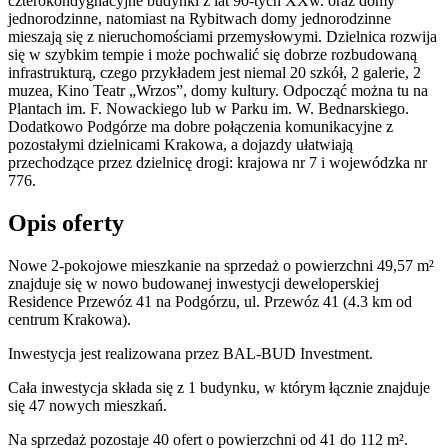
czterokondygnacyjne budynki z lat 90-tych XXw. oraz domy
jednorodzinne, natomiast na Rybitwach domy jednorodzinne
mieszają się z nieruchomościami przemysłowymi. Dzielnica rozwija
się w szybkim tempie i może pochwalić się dobrze rozbudowaną
infrastrukturą, czego przykładem jest niemal 20 szkół, 2 galerie, 2
muzea, Kino Teatr „Wrzos”, domy kultury. Odpocząć można tu na
Plantach im. F. Nowackiego lub w Parku im. W. Bednarskiego.
Dodatkowo Podgórze ma dobre połączenia komunikacyjne z
pozostałymi dzielnicami Krakowa, a dojazdy ułatwiają
przechodzące przez dzielnicę drogi: krajowa nr 7 i wojewódzka nr
776.
Opis oferty
Nowe 2-pokojowe mieszkanie na sprzedaż o powierzchni 49,57 m²
znajduje się w nowo
budowanej
inwestycji deweloperskiej
Residence Przewóz 41
na Podgórzu
,
ul. Przewóz
41
(4.3 km od
centrum Krakowa).
Inwestycja
jest realizowana
przez
BAL-BUD Investment.
Cała inwestycja składa się z
1
budynku
,
w którym
łącznie znajduje
się 47 nowych mieszkań.
Na sprzedaż pozostaje 40 ofert o powierzchni od 41 do 112 m².