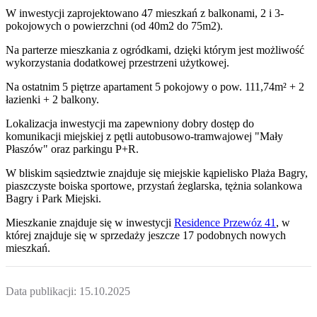
W inwestycji zaprojektowano 47 mieszkań z balkonami, 2 i 3-
pokojowych o powierzchni (od 40m2 do 75m2).
Na parterze mieszkania z ogródkami, dzięki którym jest możliwość
wykorzystania dodatkowej przestrzeni użytkowej.
Na ostatnim 5 piętrze apartament 5 pokojowy o pow. 111,74m² + 2
łazienki + 2 balkony.
Lokalizacja inwestycji ma zapewniony dobry dostęp do
komunikacji miejskiej z pętli autobusowo-tramwajowej "Mały
Płaszów" oraz parkingu P+R.
W bliskim sąsiedztwie znajduje się miejskie kąpielisko Plaża Bagry,
piaszczyste boiska sportowe, przystań żeglarska, tężnia solankowa
Bagry i Park Miejski.
Mieszkanie
znajduje się w inwestycji
Residence Przewóz 41
, w
której
znajduje
się w sprzedaży jeszcze
17
podobnych nowych
mieszkań
.
Data publikacji:
15.10.2025