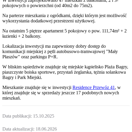
W inwestycji zaprojektowano 47 mieszkań z balkonami, 2 i 3-
pokojowych o powierzchni (od 40m2 do 75m2).
Na parterze mieszkania z ogródkami, dzięki którym jest możliwość
wykorzystania dodatkowej przestrzeni użytkowej.
Na ostatnim 5 piętrze apartament 5 pokojowy o pow. 111,74m² + 2
łazienki + 2 balkony.
Lokalizacja inwestycji ma zapewniony dobry dostęp do
komunikacji miejskiej z pętli autobusowo-tramwajowej "Mały
Płaszów" oraz parkingu P+R.
W bliskim sąsiedztwie znajduje się miejskie kąpielisko Plaża Bagry,
piaszczyste boiska sportowe, przystań żeglarska, tężnia solankowa
Bagry i Park Miejski.
Mieszkanie
znajduje się w inwestycji
Residence Przewóz 41
, w
której
znajduje
się w sprzedaży jeszcze
17
podobnych nowych
mieszkań
.
Data publikacji:
15.10.2025
Data aktualizacji:
18.06.2026