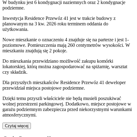
W budynku jest 6 kondygnacji naziemnych
oraz 2 kondygnacje
podziemne.
Inwestycja Residence Przewóz 41 jest w trakcie budowy z
planowanym na 3 kw. 2026 roku terminem oddania do
użytkowania
.
Nowe mieszkanie
o oznaczeniu
4
znajduje się na parterze
i jest
1
-
poziomow
e
. Pomieszczenia mają
260
centymetrów wysokości. W
mieszkaniu
znajdują
się
2
pokoje
.
Do
mieszkania
przewidziano możliwość zakupu komórki
lokatorskiej
, którą można zagospodarować na spiżarnię, warsztat
czy składzik.
Dla przyszłych mieszkańców
Residence Przewóz 41
deweloper
przewidział
miejsca postojowe podziemne
.
Dzięki temu przyszli właściciele nie będą musieli poszukiwać
wolnej przestrzeni parkingowej.
Dodatkowo, miejsce postojowe w
garażu podziemnym zabezpiecza przed niekorzystnymi warunkami
atmosferycznymi.
Czytaj więcej