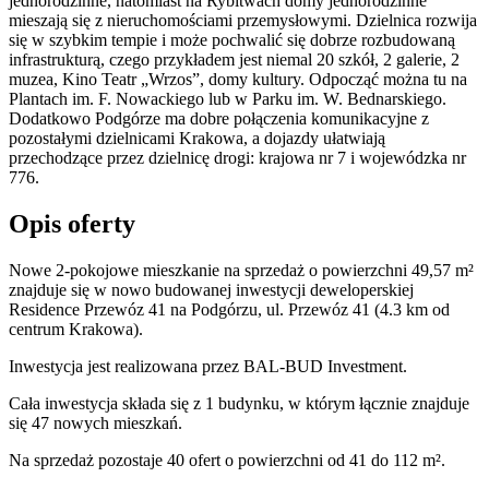
jednorodzinne, natomiast na Rybitwach domy jednorodzinne
mieszają się z nieruchomościami przemysłowymi. Dzielnica rozwija
się w szybkim tempie i może pochwalić się dobrze rozbudowaną
infrastrukturą, czego przykładem jest niemal 20 szkół, 2 galerie, 2
muzea, Kino Teatr „Wrzos”, domy kultury. Odpocząć można tu na
Plantach im. F. Nowackiego lub w Parku im. W. Bednarskiego.
Dodatkowo Podgórze ma dobre połączenia komunikacyjne z
pozostałymi dzielnicami Krakowa, a dojazdy ułatwiają
przechodzące przez dzielnicę drogi: krajowa nr 7 i wojewódzka nr
776.
Opis oferty
Nowe 2-pokojowe mieszkanie na sprzedaż o powierzchni 49,57 m²
znajduje się w nowo
budowanej
inwestycji deweloperskiej
Residence Przewóz 41
na Podgórzu
,
ul. Przewóz
41
(4.3 km od
centrum Krakowa).
Inwestycja
jest realizowana
przez
BAL-BUD Investment.
Cała inwestycja składa się z
1
budynku
,
w którym
łącznie znajduje
się 47 nowych mieszkań.
Na sprzedaż pozostaje 40 ofert o powierzchni od 41 do 112 m².