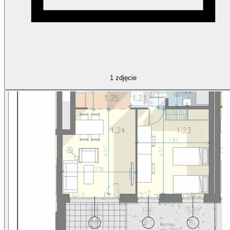
1
zdjęcie