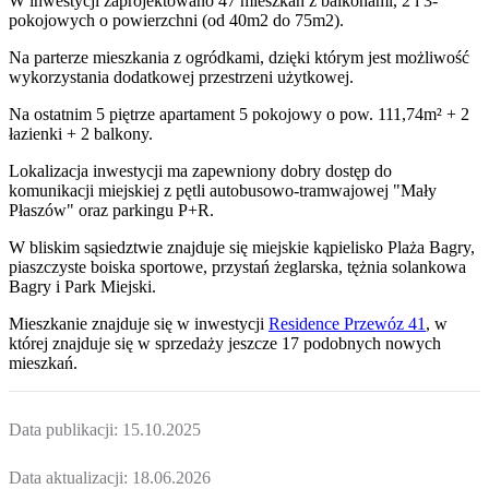
W inwestycji zaprojektowano 47 mieszkań z balkonami, 2 i 3-
pokojowych o powierzchni (od 40m2 do 75m2).
Na parterze mieszkania z ogródkami, dzięki którym jest możliwość
wykorzystania dodatkowej przestrzeni użytkowej.
Na ostatnim 5 piętrze apartament 5 pokojowy o pow. 111,74m² + 2
łazienki + 2 balkony.
Lokalizacja inwestycji ma zapewniony dobry dostęp do
komunikacji miejskiej z pętli autobusowo-tramwajowej "Mały
Płaszów" oraz parkingu P+R.
W bliskim sąsiedztwie znajduje się miejskie kąpielisko Plaża Bagry,
piaszczyste boiska sportowe, przystań żeglarska, tężnia solankowa
Bagry i Park Miejski.
Mieszkanie
znajduje się w inwestycji
Residence Przewóz 41
, w
której
znajduje
się w sprzedaży jeszcze
17
podobnych nowych
mieszkań
.
Data publikacji:
15.10.2025
Data aktualizacji:
18.06.2026