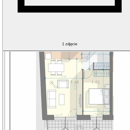
1
zdjęcie