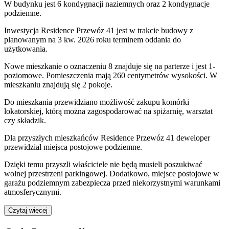
W budynku jest 6 kondygnacji naziemnych
oraz 2 kondygnacje
podziemne.
Inwestycja Residence Przewóz 41 jest w trakcie budowy z
planowanym na 3 kw. 2026 roku terminem oddania do
użytkowania
.
Nowe mieszkanie
o oznaczeniu
8
znajduje się na parterze
i jest
1
-
poziomow
e
. Pomieszczenia mają
260
centymetrów wysokości. W
mieszkaniu
znajdują
się
2
pokoje
.
Do
mieszkania
przewidziano możliwość zakupu komórki
lokatorskiej
, którą można zagospodarować na spiżarnię, warsztat
czy składzik.
Dla przyszłych mieszkańców
Residence Przewóz 41
deweloper
przewidział
miejsca postojowe podziemne
.
Dzięki temu przyszli właściciele nie będą musieli poszukiwać
wolnej przestrzeni parkingowej.
Dodatkowo, miejsce postojowe w
garażu podziemnym zabezpiecza przed niekorzystnymi warunkami
atmosferycznymi.
Czytaj więcej