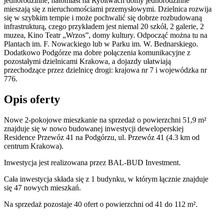
jednorodzinne, natomiast na Rybitwach domy jednorodzinne
mieszają się z nieruchomościami przemysłowymi. Dzielnica rozwija
się w szybkim tempie i może pochwalić się dobrze rozbudowaną
infrastrukturą, czego przykładem jest niemal 20 szkół, 2 galerie, 2
muzea, Kino Teatr „Wrzos”, domy kultury. Odpocząć można tu na
Plantach im. F. Nowackiego lub w Parku im. W. Bednarskiego.
Dodatkowo Podgórze ma dobre połączenia komunikacyjne z
pozostałymi dzielnicami Krakowa, a dojazdy ułatwiają
przechodzące przez dzielnicę drogi: krajowa nr 7 i wojewódzka nr
776.
Opis oferty
Nowe 2-pokojowe mieszkanie na sprzedaż o powierzchni 51,9 m²
znajduje się w nowo
budowanej
inwestycji deweloperskiej
Residence Przewóz 41
na Podgórzu
,
ul. Przewóz
41
(4.3 km od
centrum Krakowa).
Inwestycja
jest realizowana
przez
BAL-BUD Investment.
Cała inwestycja składa się z
1
budynku
,
w którym
łącznie znajduje
się 47 nowych mieszkań.
Na sprzedaż pozostaje 40 ofert o powierzchni od 41 do 112 m².