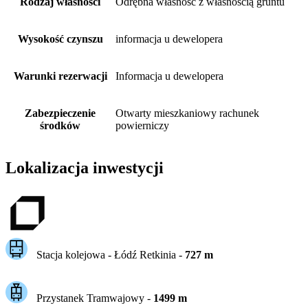
Rodzaj własności
Odrębna własność z własnością gruntu
Wysokość czynszu
informacja u dewelopera
Warunki rezerwacji
Informacja u dewelopera
Zabezpieczenie
Otwarty mieszkaniowy rachunek
środków
powierniczy
Lokalizacja inwestycji
Stacja kolejowa -
Łódź Retkinia
-
727
m
Przystanek Tramwajowy
-
1499
m