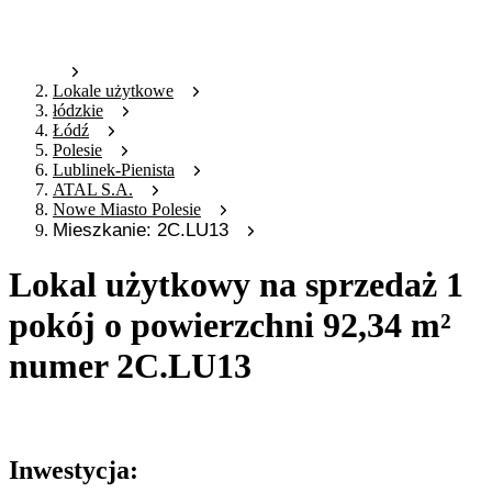
Lokale użytkowe
łódzkie
Łódź
Polesie
Lublinek-Pienista
ATAL S.A.
Nowe Miasto Polesie
Mieszkanie: 2C.LU13
Lokal użytkowy na sprzedaż 1
pokój o powierzchni 92,34 m²
numer 2C.LU13
Oferta nieaktywna
Inwestycja: