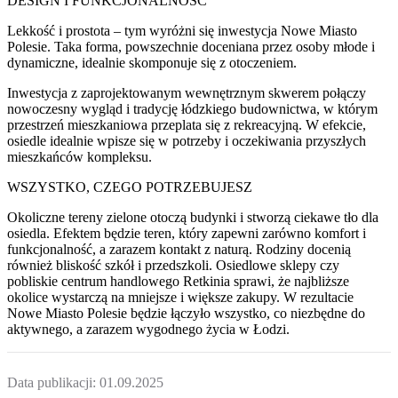
DESIGN I FUNKCJONALNOŚĆ
Lekkość i prostota – tym wyróżni się inwestycja Nowe Miasto
Polesie. Taka forma, powszechnie doceniana przez osoby młode i
dynamiczne, idealnie skomponuje się z otoczeniem.
Inwestycja z zaprojektowanym wewnętrznym skwerem połączy
nowoczesny wygląd i tradycję łódzkiego budownictwa, w którym
przestrzeń mieszkaniowa przeplata się z rekreacyjną. W efekcie,
osiedle idealnie wpisze się w potrzeby i oczekiwania przyszłych
mieszkańców kompleksu.
WSZYSTKO, CZEGO POTRZEBUJESZ
Okoliczne tereny zielone otoczą budynki i stworzą ciekawe tło dla
osiedla. Efektem będzie teren, który zapewni zarówno komfort i
funkcjonalność, a zarazem kontakt z naturą. Rodziny docenią
również bliskość szkół i przedszkoli. Osiedlowe sklepy czy
pobliskie centrum handlowego Retkinia sprawi, że najbliższe
okolice wystarczą na mniejsze i większe zakupy. W rezultacie
Nowe Miasto Polesie będzie łączyło wszystko, co niezbędne do
aktywnego, a zarazem wygodnego życia w Łodzi.
Data publikacji:
01.09.2025