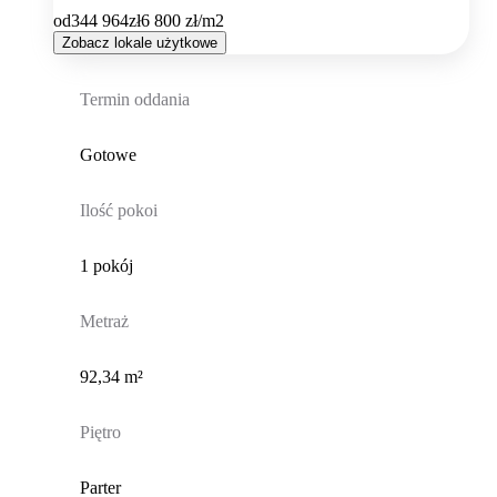
od
344 964
zł
6 800
zł/m2
Zobacz lokale użytkowe
Termin oddania
Gotowe
Ilość pokoi
1 pokój
Metraż
92,34 m²
Piętro
Parter