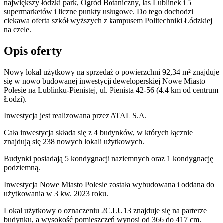
największy łódzki park, Ogród Botaniczny, las Lublinek i 5
supermarketów i liczne punkty usługowe. Do tego dochodzi
ciekawa oferta szkół wyższych z kampusem Politechniki Łódzkiej
na czele.
Opis oferty
Nowy lokal użytkowy na sprzedaż o powierzchni 92,34 m²
znajduje
się w nowo
budowanej
inwestycji deweloperskiej
Nowe Miasto
Polesie
na Lublinku-Pienistej
,
ul. Pienista
42-56
(4.4 km od centrum
Łodzi).
Inwestycja
jest realizowana
przez
ATAL S.A.
Cała inwestycja składa się z 4 budynków, w których łącznie
znajdują się 238 nowych lokali użytkowych.
Budynki posiadają 5 kondygnacji naziemnych oraz 1 kondygnację
podziemną.
Inwestycja Nowe Miasto Polesie została wybudowana i oddana do
użytkowania w 3 kw. 2023 roku
.
Lokal użytkowy o oznaczeniu 2C.LU13 znajduje się na parterze
budynku, a wysokość pomieszczeń wynosi od 366 do 417 cm.