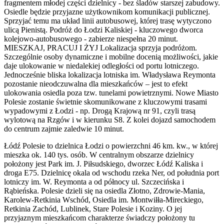
fragmentem młodej części dzielnicy - bez śladów starszej zabudowy.
Osiedle będzie przyjazne użytkownikom komunikacji publicznej.
Sprzyjać temu ma układ linii autobusowej, której trasę wytyczono
ulicą Pienistą. Podróż do Łodzi Kaliskiej - kluczowego dworca
kolejowo-autobusowego - zabierze niespełna 20 minut.
MIESZKAJ, PRACUJ I ŻYJ Lokalizacja sprzyja podróżom.
Szczególnie osoby dynamiczne i mobilne docenią możliwości, jakie
daje ulokowanie w niedalekiej odległości od portu lotniczego.
Jednocześnie bliska lokalizacja lotniska im. Władysława Reymonta
pozostanie nieodczuwalna dla mieszkańców – jest to efekt
ulokowania osiedla poza tzw. tunelami powietrznymi. Nowe Miasto
Polesie zostanie świetnie skomunikowane z kluczowymi trasami
wypadowymi z Łodzi - np. Drogą Krajową nr 91, czyli trasą
wylotową na Rzgów i w kierunku S8. Z kolei dojazd samochodem
do centrum zajmie zaledwie 10 minut.
Łódź Polesie to dzielnica Łodzi o powierzchni 46 km. kw., w której
mieszka ok. 140 tys. osób. W centralnym obszarze dzielnicy
położony jest Park im. J. Piłsudskiego, dworzec Łódź Kaliska i
droga E75. Dzielnicę okala od wschodu rzeka Ner, od południa port
lotniczy im. W. Reymonta a od północy ul. Szczecińska i
Rąbieńska. Polesie dzieli się na osiedla Złotno, Zdrowie-Mania,
Karolew-Retkinia Wschód, Osiedla im. Montwiłła-Mireckiego,
Retkinia Zachód, Lublinek, Stare Polesie i Koziny. O jej
przyjaznym mieszkańcom charakterze świadczy położony tu