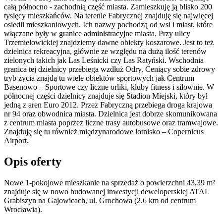
całą północno - zachodnią część miasta. Zamieszkuję ją blisko 200
tysięcy mieszkańców. Na terenie Fabrycznej znajduję się najwięcej
osiedli mieszkaniowych. Ich nazwy pochodzą od wsi i miast, które
włączane były w granice administracyjne miasta. Przy ulicy
Trzemielowickiej znajdziemy dawne obiekty koszarowe. Jest to też
dzielnica rekreacyjna, głównie ze względu na dużą ilość terenów
zielonych takich jak Las Leśnicki czy Las Ratyński. Wschodnia
granica tej dzielnicy przebiega wzdłuż Odry. Ceniący sobie zdrowy
tryb życia znajdą tu wiele obiektów sportowych jak Centrum
Basenowo – Sportowe czy liczne orliki, kluby fitness i siłownie. W
północnej części dzielnicy znajduje się Stadion Miejski, który był
jedną z aren Euro 2012. Przez Fabryczną przebiega droga krajowa
nr 94 oraz obwodnica miasta. Dzielnica jest dobrze skomunikowana
z centrum miasta poprzez liczne trasy autobusowe oraz tramwajowe.
Znajduję się tu również międzynarodowe lotnisko – Copernicus
Airport.
Opis oferty
Nowe 1-pokojowe mieszkanie na sprzedaż o powierzchni 43,39 m²
znajduje się w nowo
budowanej
inwestycji deweloperskiej
ATAL
Grabiszyn
na Gajowicach
,
ul. Grochowa
(2.6 km od centrum
Wrocławia).