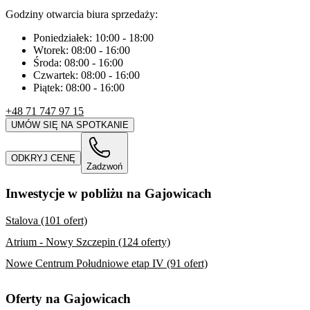
Godziny otwarcia biura sprzedaży:
Poniedziałek:
10:00
-
18:00
Wtorek:
08:00
-
16:00
Środa:
08:00
-
16:00
Czwartek:
08:00
-
16:00
Piątek:
08:00
-
16:00
+48 71 747 97 15
UMÓW SIĘ NA SPOTKANIE
ODKRYJ CENĘ
Zadzwoń
Inwestycje w pobliżu na Gajowicach
Stalova (101 ofert)
Atrium - Nowy Szczepin (124 oferty)
Nowe Centrum Południowe etap IV (91 ofert)
Oferty na Gajowicach