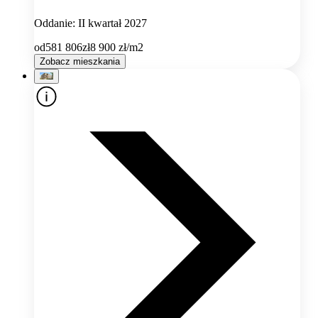
Oddanie: II kwartał 2027
od
581 806
zł
8 900
zł/m2
Zobacz mieszkania