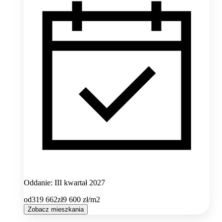
Oddanie: III kwartał 2027
od
319 662
zł
9 600
zł/m2
Zobacz mieszkania