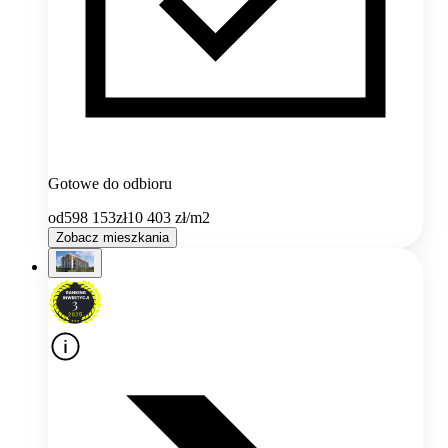
Gotowe do odbioru
od
598 153
zł
10 403
zł/m2
Zobacz mieszkania