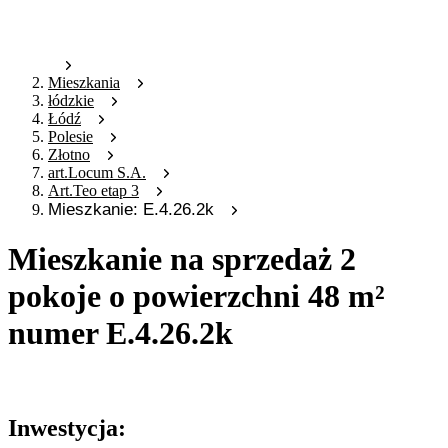
Mieszkania
łódzkie
Łódź
Polesie
Złotno
art.Locum S.A.
Art.Teo etap 3
Mieszkanie: E.4.26.2k
Mieszkanie na sprzedaż 2
pokoje o powierzchni 48 m²
numer E.4.26.2k
Oferta nieaktywna
Inwestycja: