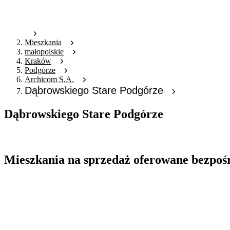
Mieszkania
małopolskie
Kraków
Podgórze
Archicom S.A.
Dąbrowskiego Stare Podgórze
Dąbrowskiego Stare Podgórze
Oferta archiwalna
Mieszkania na sprzedaż oferowane bezpoś