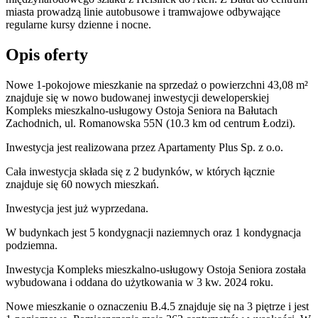
miasta prowadzą linie autobusowe i tramwajowe odbywające
regularne kursy dzienne i nocne.
Opis oferty
Nowe 1-pokojowe mieszkanie na sprzedaż o powierzchni 43,08 m²
znajduje się w nowo
budowanej
inwestycji deweloperskiej
Kompleks mieszkalno-usługowy Ostoja Seniora
na Bałutach
Zachodnich
,
ul. Romanowska
55N
(10.3 km od centrum Łodzi).
Inwestycja
jest realizowana
przez
Apartamenty Plus Sp. z o.o.
Cała inwestycja składa się z
2
budynków
,
w których
łącznie
znajduje się 60 nowych mieszkań.
Inwestycja jest już wyprzedana.
W budynkach jest 5 kondygnacji naziemnych
oraz 1 kondygnacja
podziemna.
Inwestycja Kompleks mieszkalno-usługowy Ostoja Seniora została
wybudowana i oddana do użytkowania w 3 kw. 2024 roku
.
Nowe mieszkanie
o oznaczeniu
B.4.5
znajduje się na 3 piętrze
i jest