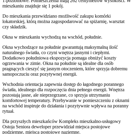
1
-poziomow
e
. Pomieszczenia mają
262
centymetrów wysokości. W
mieszkaniu
znajduje
się
1
pokój
.
Do
mieszkania
przewidziano możliwość zakupu komórki
lokatorskiej
, którą można zagospodarować na spiżarnię, warsztat
czy składzik.
Okna w mieszkaniu wychodzą na wschód, południe.
Okna wychodzące na południe gwarantują maksymalną ilość
naturalnego światła, co czyni wnętrza jasnymi i ciepłymi.
Dodatkowo południowa ekspozycja pomaga obniżyć koszty
ogrzewania w zimie. Okna na południe są idealne dla osób
pragnących cieszyć się jasnym otoczeniem, które sprzyja dobremu
samopoczuciu oraz pozytywnej energii.
Wschodnia orientacja zapewnia dostęp do łagodnego porannego
światła, idealnego dla rozpoczęcia dnia pełnego energii. Wnętrza
pozostają jasne, ale nieprzegrzane, co sprzyja utrzymaniu
komfortowej temperatury. Przebywanie w pomieszczeniu z oknami
na wschód inspiruje do działania i pozytywnie wpływa na poranny
rytuał.
Dla przyszłych mieszkańców
Kompleks mieszkalno-usługowy
Ostoja Seniora
deweloper przewidział
miejsca postojowe
podziemne, miejsca postojowe naziemne
.