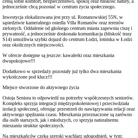
cenią sobie komfort, bezpieczeństwo, spokój oraz bliskość natury, a
jednocześnie chcą pozostać w centrum życia społecznego.
Inwestycja zlokalizowana jest przy ul. Romanowskiej 55N, w
sąsiedztwie kameralnego osiedla Villa Romanów oraz terenów
zielonych. Oddalenie od głośnego centrum miasta zapewnia ciszę i
prywatność, a jednocześnie doskonała komunikacja (bliskość trasy
S14) umożliwia szybki dojazd do centrum Łodzi, lotniska w Łodzi
oraz okolicznych miejscowości.
W ofercie dostępne są jeszcze: kawalerki oraz mieszkania
dwupokojowe!!!
Dodatkowo w sprzedaży pozostały już tylko dwa mieszkania
wykończone pod klucz!!!
Miejsce stworzone do aktywnego życia
Ostoja Seniora to odpowiedź na potrzeby współczesnych seniorów.
Kompleks sprzyja integracji międzypokoleniowej i przeciwdziała
izolacji społecznej, oferując przestrzeń do nawiązywania relacji oraz
aktywnego spędzania czasu. Mieszkania przeznaczone są zarówno
dla osób starszych, jak i młodszych, co sprzyja naturalnemu
mieszaniu struktur społecznych.
Na mieszkańców czeka szeroki wachlarz udogodnień, w tym: