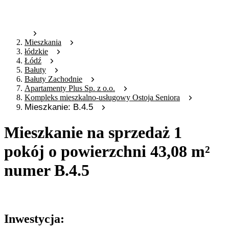
Mieszkania
łódzkie
Łódź
Bałuty
Bałuty Zachodnie
Apartamenty Plus Sp. z o.o.
Kompleks mieszkalno-usługowy Ostoja Seniora
Mieszkanie: B.4.5
Mieszkanie na sprzedaż 1
pokój o powierzchni 43,08 m²
numer B.4.5
Oferta nieaktywna
Inwestycja: