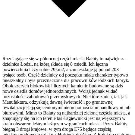
Rozciągające się w północnej części miasta Bałuty to największa
dzielnica Łodzi, na którą składa się 8 osiedli. Ich łączna
powierzchnia liczy sobie 79km2, a zamieszkuje ją ponad 203
tysiące osób. Część dzielnicy od początku miała charakter typowo
mieszkalny i była przeznaczona dla pracowników łódzkich fabryk.
Obok szarych blokowisk i licznych kamienic budowane są dziś
nowe osiedla domów jednorodzinnych. Wciąż jednak widać
pozostałości zabudowań przemysłowych. Niektóre z nich, tak jak
Manufaktura, odzyskują dawną świetność i po gruntownej
rewitalizacji stają się cenionymi nieruchomościami handlowymi lub
biurowymi. Mimo to Bałuty są najbardziej zieloną częścią miasta, a
znajdujący się na ich terenie las Łagiewnicki jest największym w
kraju obszarem leśnym leżącym w granicach miasta. Przez Bałuty
biegną 3 drogi krajowe, w tym droga E75 będąca częścią
międzynarodowego szlaku z Helsinek do Aten. Z Bałut do centrum