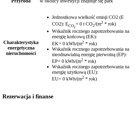
Przyroda
w okolicy inwestycji znajduje się park
Jednostkowa wielkość emisji CO2 (E
2
CO2)
:
E
= 0 t CO
/(m
* rok)
CO
2
2
Wskaźnik rocznego zapotrzebowania na
energię końcową (EK)
:
2
Charakterystyka
EK= 0 kWh/(m
* rok)
energetyczna
Wskaźnik rocznego zapotrzebowania na
nieruchomości
nieodnawialną energię pierwotną (EP)
:
2
EP= 0 kWh/(m
* rok)
Wskaźnik rocznego zapotrzebowania na
energię użytkową (EU)
:
2
EU= 0 kWh/(m
* rok)
Rezerwacja i finanse