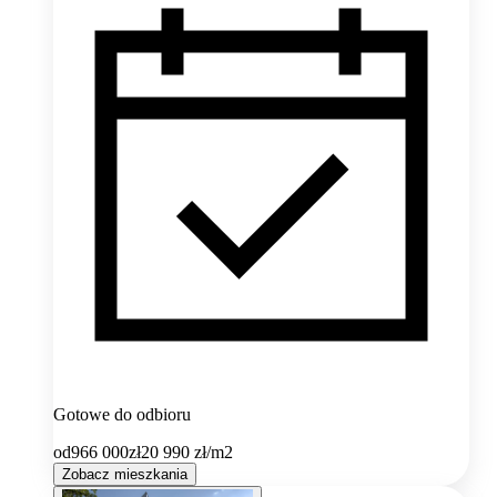
Gotowe do odbioru
od
966 000
zł
20 990
zł/m2
Zobacz mieszkania