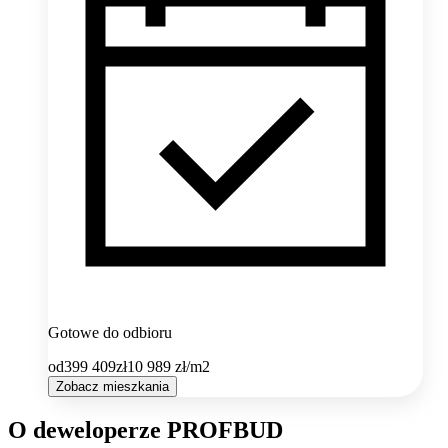
Gotowe do odbioru
od
399 409
zł
10 989
zł/m2
Zobacz mieszkania
O deweloperze PROFBUD