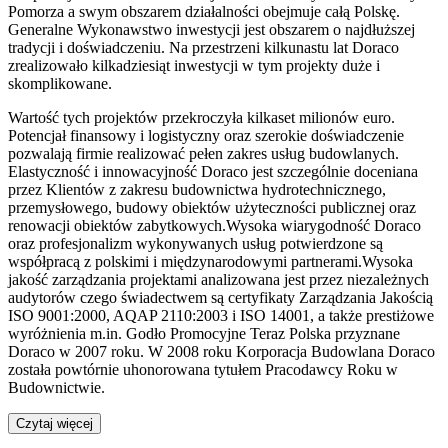
Pomorza a swym obszarem działalności obejmuje całą Polskę.
Generalne Wykonawstwo inwestycji jest obszarem o najdłuższej
tradycji i doświadczeniu. Na przestrzeni kilkunastu lat Doraco
zrealizowało kilkadziesiąt inwestycji w tym projekty duże i
skomplikowane.
Wartość tych projektów przekroczyła kilkaset milionów euro.
Potencjał finansowy i logistyczny oraz szerokie doświadczenie
pozwalają firmie realizować pełen zakres usług budowlanych.
Elastyczność i innowacyjność Doraco jest szczególnie doceniana
przez Klientów z zakresu budownictwa hydrotechnicznego,
przemysłowego, budowy obiektów użyteczności publicznej oraz
renowacji obiektów zabytkowych.Wysoka wiarygodność Doraco
oraz profesjonalizm wykonywanych usług potwierdzone są
współpracą z polskimi i międzynarodowymi partnerami.Wysoka
jakość zarządzania projektami analizowana jest przez niezależnych
audytorów czego świadectwem są certyfikaty Zarządzania Jakością
ISO 9001:2000, AQAP 2110:2003 i ISO 14001, a także prestiżowe
wyróżnienia m.in. Godło Promocyjne Teraz Polska przyznane
Doraco w 2007 roku. W 2008 roku Korporacja Budowlana Doraco
została powtórnie uhonorowana tytułem Pracodawcy Roku w
Budownictwie.
Czytaj więcej