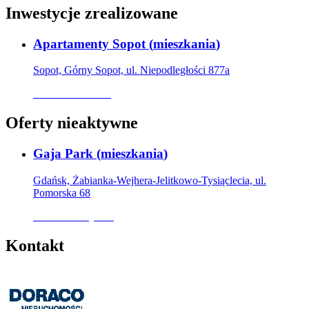
Inwestycje zrealizowane
Apartamenty Sopot
(
mieszkania
)
Sopot, Górny Sopot, ul. Niepodległości 877a
Oferta archiwalna
Oferty nieaktywne
Gaja Park
(
mieszkania
)
Gdańsk, Żabianka-Wejhera-Jelitkowo-Tysiąclecia, ul.
Pomorska 68
Oferta nieaktywna
Kontakt