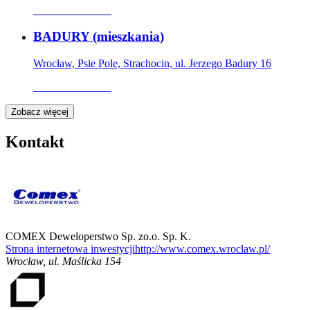
Oferta archiwalna
BADURY
(
mieszkania
)
Wrocław, Psie Pole, Strachocin, ul. Jerzego Badury 16
Oferta archiwalna
Zobacz więcej
Kontakt
COMEX Deweloperstwo Sp. zo.o. Sp. K.
Strona internetowa inwestycji
http://www.comex.wroclaw.pl/
Wrocław
,
ul. Maślicka 154