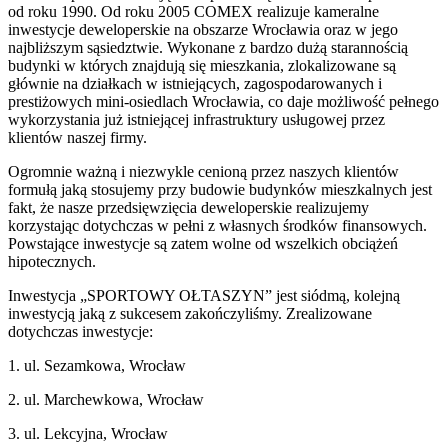
od roku 1990. Od roku 2005 COMEX realizuje kameralne
inwestycje deweloperskie na obszarze Wrocławia oraz w jego
najbliższym sąsiedztwie. Wykonane z bardzo dużą starannością
budynki w których znajdują się mieszkania, zlokalizowane są
głównie na działkach w istniejących, zagospodarowanych i
prestiżowych mini-osiedlach Wrocławia, co daje możliwość pełnego
wykorzystania już istniejącej infrastruktury usługowej przez
klientów naszej firmy.
Ogromnie ważną i niezwykle cenioną przez naszych klientów
formułą jaką stosujemy przy budowie budynków mieszkalnych jest
fakt, że nasze przedsięwzięcia deweloperskie realizujemy
korzystając dotychczas w pełni z własnych środków finansowych.
Powstające inwestycje są zatem wolne od wszelkich obciążeń
hipotecznych.
Inwestycja „SPORTOWY OŁTASZYN” jest siódmą, kolejną
inwestycją jaką z sukcesem zakończyliśmy. Zrealizowane
dotychczas inwestycje:
1. ul. Sezamkowa, Wrocław
2. ul. Marchewkowa, Wrocław
3. ul. Lekcyjna, Wrocław