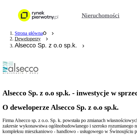
Nieruchomości
Strona główna
Deweloperzy
Alsecco Sp. z o.o sp.k.
Alsecco Sp. z o.o sp.k. - inwestycje w sprz
O deweloperze Alsecco Sp. z o.o sp.k.
Firma Alsecco sp. z o.o. Sp. k. powstała po zmianach własnościowyc
zakresie wykonawstwa ogólnobudowlanego i szeroko rozumianego nad
kompleksu mieszkaniowo - handlowo - usługowego w Świnoujściu prz