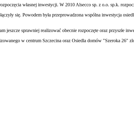
zpoczęcia własnej inwestycji. W 2010 Alsecco sp. z o.o. sp.k. rozpoc
 połączyły się. Powodem była przeprowadzona wspólna inwestycja osie
m jeszcze sprawniej realizować obecnie rozpoczęte oraz przyszłe inw
alizowanego w centrum Szczecina oraz Osiedla domów "Szeroka 26" z