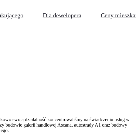
ukującego
Dla dewelopera
Ceny mieszka
zątkowo swoją działalność koncentrowaliśmy na świadczeniu usług w
zy budowie galerii handlowej Ascana, autostrady A1 oraz budowy
iego.