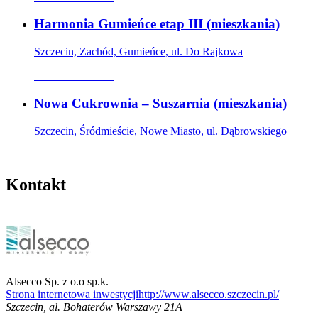
Harmonia Gumieńce etap III
(
mieszkania
)
Szczecin, Zachód, Gumieńce, ul. Do Rajkowa
Oferta archiwalna
Nowa Cukrownia – Suszarnia
(
mieszkania
)
Szczecin, Śródmieście, Nowe Miasto, ul. Dąbrowskiego
Oferta archiwalna
Kontakt
Alsecco Sp. z o.o sp.k.
Strona internetowa inwestycji
http://www.alsecco.szczecin.pl/
Szczecin
,
al. Bohaterów Warszawy 21A