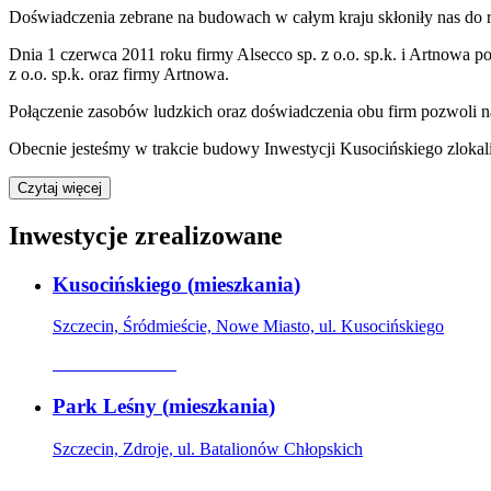
Doświadczenia zebrane na budowach w całym kraju skłoniły nas do ro
Dnia 1 czerwca 2011 roku firmy Alsecco sp. z o.o. sp.k. i Artnowa
z o.o. sp.k. oraz firmy Artnowa.
Połączenie zasobów ludzkich oraz doświadczenia obu firm pozwoli na
Obecnie jesteśmy w trakcie budowy Inwestycji Kusocińskiego zlok
Czytaj więcej
Inwestycje zrealizowane
Kusocińskiego
(
mieszkania
)
Szczecin, Śródmieście, Nowe Miasto, ul. Kusocińskiego
Oferta archiwalna
Park Leśny
(
mieszkania
)
Szczecin, Zdroje, ul. Batalionów Chłopskich
Oferta archiwalna