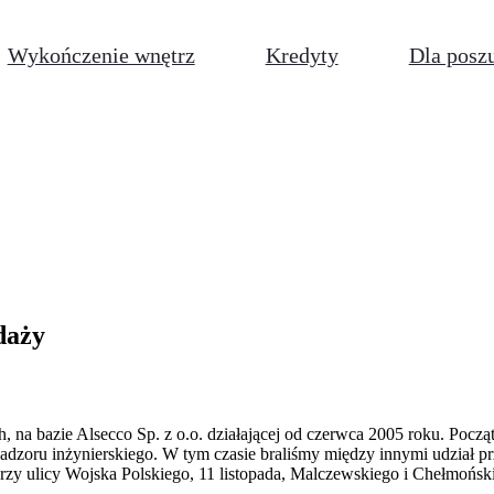
Wykończenie wnętrz
Kredyty
Dla posz
edaży
h, na bazie Alsecco Sp. z o.o. działającej od czerwca 2005 roku. Poc
zoru inżynierskiego. W tym czasie braliśmy między innymi udział pr
y ulicy Wojska Polskiego, 11 listopada, Malczewskiego i Chełmońsk