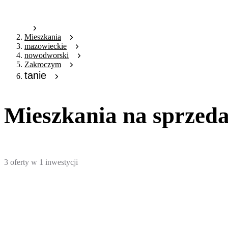
Mieszkania
mazowieckie
nowodworski
Zakroczym
tanie
Mieszkania na sprzeda
3
oferty
w
1
inwestycji