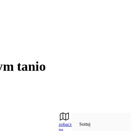
ym tanio
Sortuj
zobacz
na