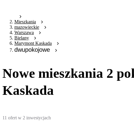
Mieszkania
mazowieckie
Warszawa
Bielany
Marymont Kaskada
dwupokojowe
Nowe mieszkania 2 po
Kaskada
11
ofert
w
2
inwestycjach