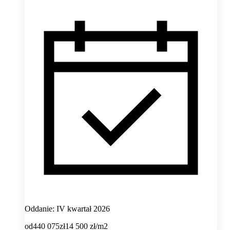
Oddanie: IV kwartał 2026
od
440 075
zł
14 500
zł/m2