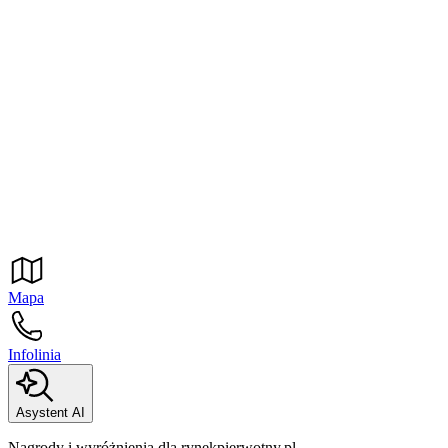
Mapa
Infolinia
Asystent AI
Nagrody i wyróżnienia dla rynekpierwotny.pl