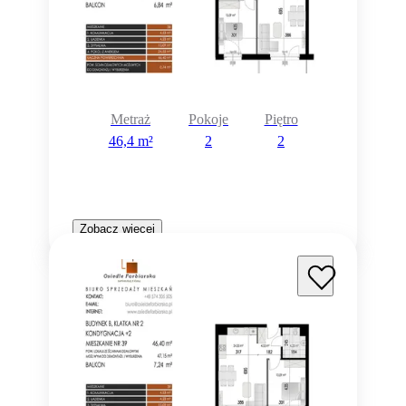
Metraż
Pokoje
Piętro
46,4 m²
2
2
Zobacz więcej