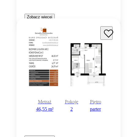
Zobacz więcej
Metraż
Pokoje
Piętro
46,55 m²
2
parter