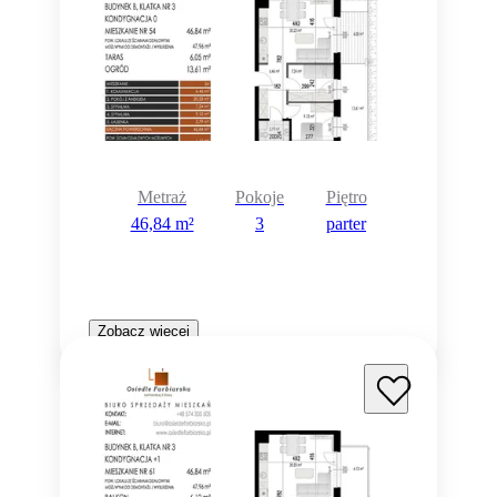
Metraż
Pokoje
Piętro
46,84 m²
3
parter
Zobacz więcej