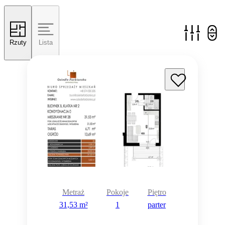
Rzuty
Lista
Metraż
Pokoje
Piętro
31,53 m²
1
parter