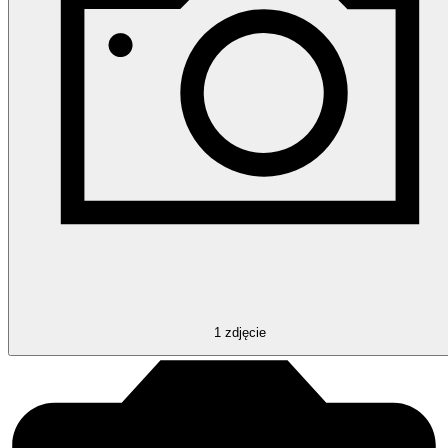
1
zdjęcie