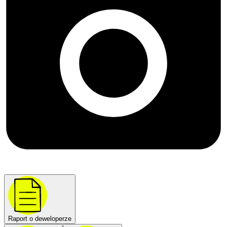
Raport o deweloperze