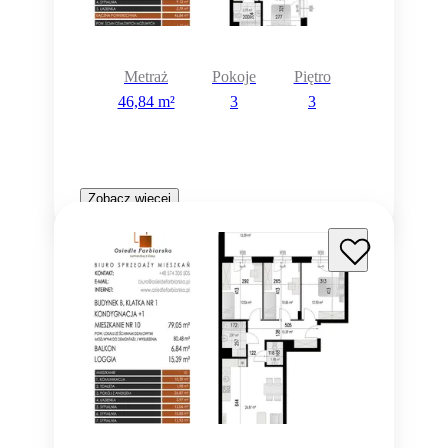
Metraż
Pokoje
Piętro
46,84 m²
3
3
Zobacz więcej