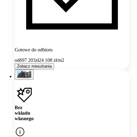
Gotowe do odbioru
od
697 203
zł
24 108
zł/m2
Zobacz mieszkania
Bez
wkładu
własnego