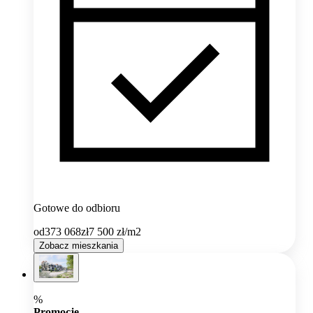
Gotowe do odbioru
od
373 068
zł
7 500
zł/m2
Zobacz mieszkania
%
Promocje