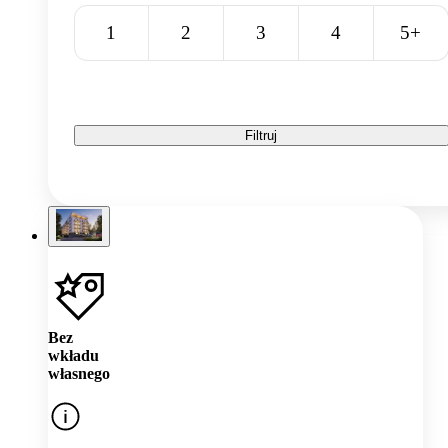
1
2
3
4
5+
Filtruj
Bez
wkładu
własnego