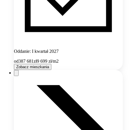
Oddanie: I kwartał 2027
od
387 681
zł
9 699
zł/m2
Zobacz mieszkania